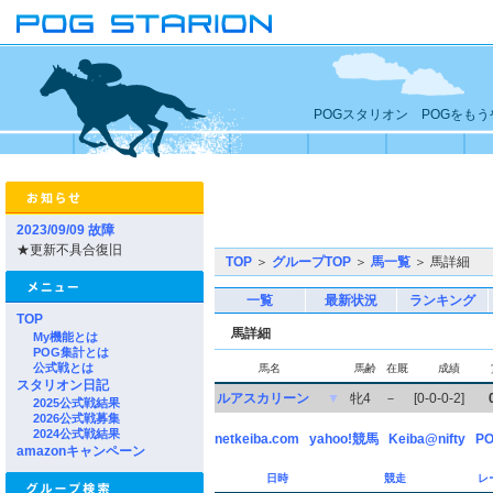
POGスタリオン POGをも
2023/09/09 故障
★更新不具合復旧
TOP
＞
グループTOP
＞
馬一覧
＞ 馬詳細
一覧
最新状況
ランキング
TOP
馬詳細
My機能とは
POG集計とは
公式戦とは
馬名
馬齢
在厩
成績
スタリオン日記
ルアスカリーン
▼
牝4
－
[0-0-0-2]
2025公式戦結果
2026公式戦募集
2024公式戦結果
netkeiba.com
yahoo!競馬
Keiba@nifty
PO
amazonキャンペーン
日時
競走
レ