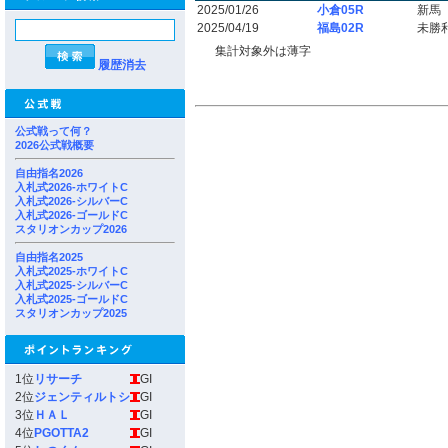
2025/01/26
小倉05R
新馬
2025/04/19
福島02R
未勝
集計対象外は薄字
履歴消去
公式戦って何？
2026公式戦概要
自由指名2026
入札式2026-ホワイトC
入札式2026-シルバーC
入札式2026-ゴールドC
スタリオンカップ2026
自由指名2025
入札式2025-ホワイトC
入札式2025-シルバーC
入札式2025-ゴールドC
スタリオンカップ2025
1位
リサーチ
GI
2位
ジェンティルトシ
GI
3位
ＨＡＬ
GI
4位
PGOTTA2
GI