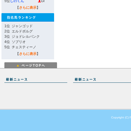
5位
しのくん
GI
【
さらに表示
】
1位
ジャンゴッド
2位
エルドボルグ
3位
ジョドレルバンク
4位
ソブリオ
5位
チェスティーノ
【
さらに表示
】
Copyright (C) 