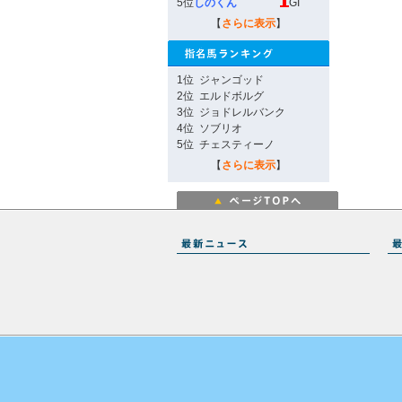
5位
しのくん
GI
【
さらに表示
】
1位
ジャンゴッド
2位
エルドボルグ
3位
ジョドレルバンク
4位
ソブリオ
5位
チェスティーノ
【
さらに表示
】