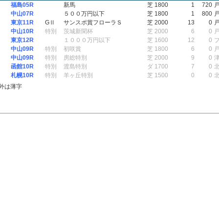
福島05R
新馬
芝 1800
1
720
中山07R
５００万円以下
芝 1800
1
800
東京11R
GⅡ
サンスポ賞フローラＳ
芝 2000
13
0
中山10R
特別
茨城新聞杯
芝 2000
6
0
東京12R
１０００万円以下
芝 1600
12
0
中山09R
特別
初咲賞
芝 1800
6
0
中山09R
特別
房総特別
芝 2000
9
0
函館10R
特別
渡島特別
ダ 1700
7
0
札幌10R
特別
羊ヶ丘特別
芝 1500
0
0
外は薄字