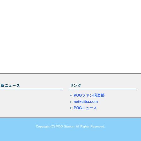
POGファン倶楽部
netkeiba.com
POGニュース
Copyright (C) POG Starion. All Rights Reserved.