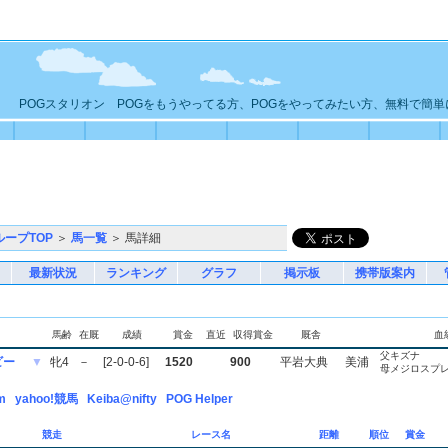
POGスタリオン POGをもうやってる方、POGをやってみたい方、無料で簡
ループTOP
＞
馬一覧
＞ 馬詳細
最新状況
ランキング
グラフ
掲示板
携帯版案内
馬齢
在厩
成績
賞金
直近
収得賞金
厩舎
血
父キズナ
ビー
▼
牝4
－
[2-0-0-6]
1520
900
平岩大典
美浦
母メジロスプ
m
yahoo!競馬
Keiba@nifty
POG Helper
競走
レース名
距離
順位
賞金