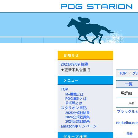
2023/09/09 故障
★更新不具合復旧
TOP
＞
グ
一覧
TOP
馬詳細
My機能とは
POG集計とは
公式戦とは
馬名
スタリオン日記
ブラックル
2025公式戦結果
2026公式戦募集
2024公式戦結果
netkeiba.co
amazonキャンペーン
日時