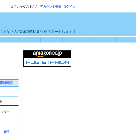
ようこそ
ゲスト
さん
アカウント登録
ログイン
単にあなたのPOGの自動集計をサポートします！
管理画面
統
レンダー
騎手