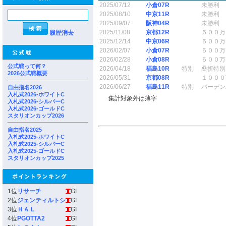
2025/07/12
小倉07R
未勝利
2025/08/10
中京11R
未勝利
2025/09/07
阪神04R
未勝利
2025/11/08
京都12R
５００万
履歴消去
2025/12/14
中京06R
５００万
2026/02/07
小倉07R
５００万
2026/02/28
小倉08R
５００万
公式戦って何？
2026/04/18
福島10R
特別
桑折特別
2026公式戦概要
2026/05/31
京都08R
１０００
2026/06/27
福島11R
特別
バーデン
自由指名2026
入札式2026-ホワイトC
集計対象外は薄字
入札式2026-シルバーC
入札式2026-ゴールドC
スタリオンカップ2026
自由指名2025
入札式2025-ホワイトC
入札式2025-シルバーC
入札式2025-ゴールドC
スタリオンカップ2025
1位
リサーチ
GI
2位
ジェンティルトシ
GI
3位
ＨＡＬ
GI
4位
PGOTTA2
GI