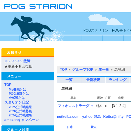
POGスタリオン POGをも
2023/09/09 故障
★更新不具合復旧
TOP
＞
グループTOP
＞
馬一覧
＞ 馬詳細
一覧
最新状況
ランキング
TOP
馬詳細
My機能とは
POG集計とは
公式戦とは
馬名
馬齢
在厩
成績
スタリオン日記
フィオレストラーダ
▼
牝4
○
[3-1-2-4]
2025公式戦結果
2026公式戦募集
2024公式戦結果
netkeiba.com
yahoo!競馬
Keiba@nifty
PO
amazonキャンペーン
日時
競走