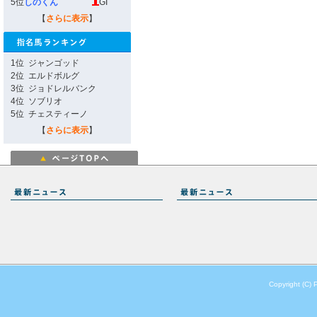
5位
しのくん
GI
【
さらに表示
】
1位
ジャンゴッド
2位
エルドボルグ
3位
ジョドレルバンク
4位
ソブリオ
5位
チェスティーノ
【
さらに表示
】
Copyright (C) 