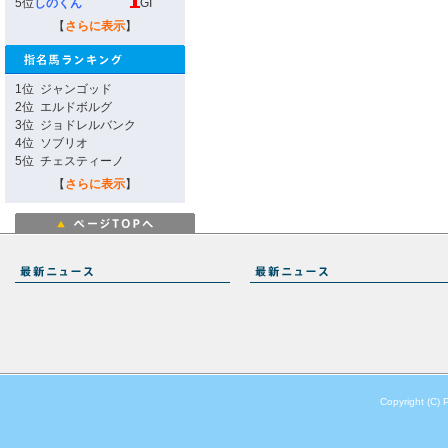
5位
しのくん
GI
【
さらに表示
】
1位
ジャンゴッド
2位
エルドボルグ
3位
ジョドレルバンク
4位
ソブリオ
5位
チェスティーノ
【
さらに表示
】
Copyright (C) 