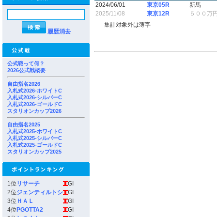
2024/06/01
東京05R
新馬
2025/11/08
東京12R
５００万
集計対象外は薄字
履歴消去
公式戦って何？
2026公式戦概要
自由指名2026
入札式2026-ホワイトC
入札式2026-シルバーC
入札式2026-ゴールドC
スタリオンカップ2026
自由指名2025
入札式2025-ホワイトC
入札式2025-シルバーC
入札式2025-ゴールドC
スタリオンカップ2025
1位
リサーチ
GI
2位
ジェンティルトシ
GI
3位
ＨＡＬ
GI
4位
PGOTTA2
GI