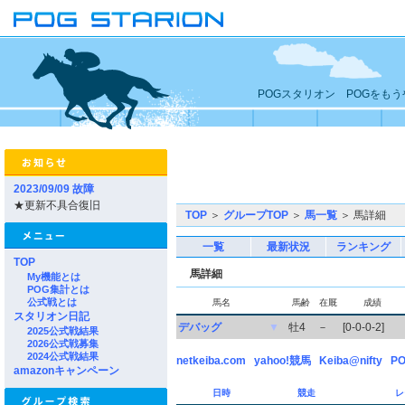
POGスタリオン POGをも
2023/09/09 故障
★更新不具合復旧
TOP
＞
グループTOP
＞
馬一覧
＞ 馬詳細
一覧
最新状況
ランキング
TOP
馬詳細
My機能とは
POG集計とは
公式戦とは
馬名
馬齢
在厩
成績
スタリオン日記
デバッグ
▼
牡4
－
[0-0-0-2]
2025公式戦結果
2026公式戦募集
2024公式戦結果
netkeiba.com
yahoo!競馬
Keiba@nifty
PO
amazonキャンペーン
日時
競走
レ