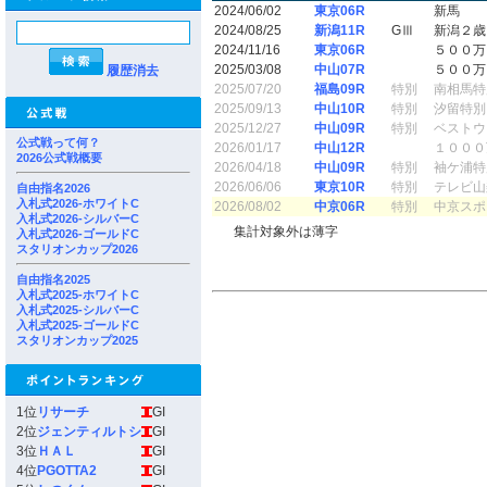
2024/06/02
東京06R
新馬
2024/08/25
新潟11R
GⅢ
新潟２歳
2024/11/16
東京06R
５００万
2025/03/08
中山07R
５００万
履歴消去
2025/07/20
福島09R
特別
南相馬特
2025/09/13
中山10R
特別
汐留特別
2025/12/27
中山09R
特別
ベストウ
公式戦って何？
2026/01/17
中山12R
１０００
2026公式戦概要
2026/04/18
中山09R
特別
袖ケ浦特
2026/06/06
東京10R
特別
テレビ山
自由指名2026
入札式2026-ホワイトC
2026/08/02
中京06R
特別
中京スポ
入札式2026-シルバーC
集計対象外は薄字
入札式2026-ゴールドC
スタリオンカップ2026
自由指名2025
入札式2025-ホワイトC
入札式2025-シルバーC
入札式2025-ゴールドC
スタリオンカップ2025
1位
リサーチ
GI
2位
ジェンティルトシ
GI
3位
ＨＡＬ
GI
4位
PGOTTA2
GI