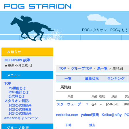
POGスタリオン POGをも
2023/09/09 故障
★更新不具合復旧
TOP
＞
グループTOP
＞
馬一覧
＞ 馬詳細
一覧
最新状況
ランキング
TOP
馬詳細
My機能とは
POG集計とは
公式戦とは
馬名
馬齢
在厩
成績
賞
スタリオン日記
スターウェーブ
▼
セ4
－
[2-0-1-8]
84
2025公式戦結果
2026公式戦募集
2024公式戦結果
netkeiba.com
yahoo!競馬
Keiba@nifty
PO
amazonキャンペーン
日時
競走