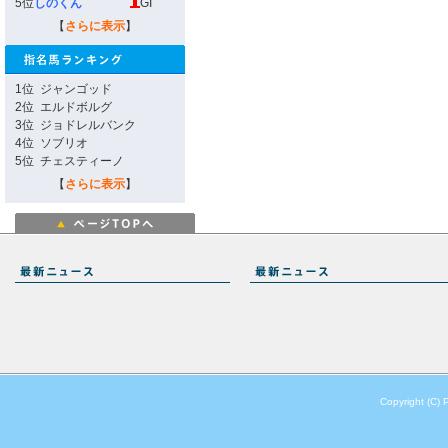
5位
しのくん
GI
【
さらに表示
】
1位
ジャンゴッド
2位
エルドボルグ
3位
ジョドレルバンク
4位
ソブリオ
5位
チェスティーノ
【
さらに表示
】
Copyright (C) 