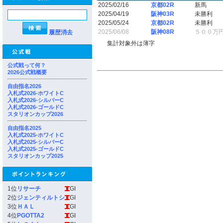
2025/02/16
京都02R
新馬
2025/04/19
阪神03R
未勝利
2025/05/24
京都02R
未勝利
2025/06/08
阪神08R
５００万
履歴消去
集計対象外は薄字
公式戦って何？
2026公式戦概要
自由指名2026
入札式2026-ホワイトC
入札式2026-シルバーC
入札式2026-ゴールドC
スタリオンカップ2026
自由指名2025
入札式2025-ホワイトC
入札式2025-シルバーC
入札式2025-ゴールドC
スタリオンカップ2025
1位
リサーチ
GI
2位
ジェンティルトシ
GI
3位
ＨＡＬ
GI
4位
PGOTTA2
GI