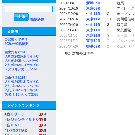
2024/08/11
新潟05R
新馬
2024/10/19
東京09R
アイビース
2024/12/28
中山11R
GⅠ
ホープフル
2025/02/16
東京11R
GⅢ
共同通信杯
履歴消去
2025/04/20
中山11R
GⅠ
皐月賞
2025/06/01
東京11R
GⅠ
東京優駿
2025/11/02
東京11R
GⅠ
天皇賞（秋
公式戦って何？
2025/11/30
東京12R
GⅠ
ジャパンカ
2026公式戦概要
2026/04/26
香港09R
GⅠ
Ｑエリザベ
自由指名2026
集計対象外は薄字
入札式2026-ホワイトC
入札式2026-シルバーC
入札式2026-ゴールドC
スタリオンカップ2026
自由指名2025
入札式2025-ホワイトC
入札式2025-シルバーC
入札式2025-ゴールドC
スタリオンカップ2025
1位
リサーチ
GI
2位
ジェンティルトシ
GI
3位
ＨＡＬ
GI
4位
PGOTTA2
GI