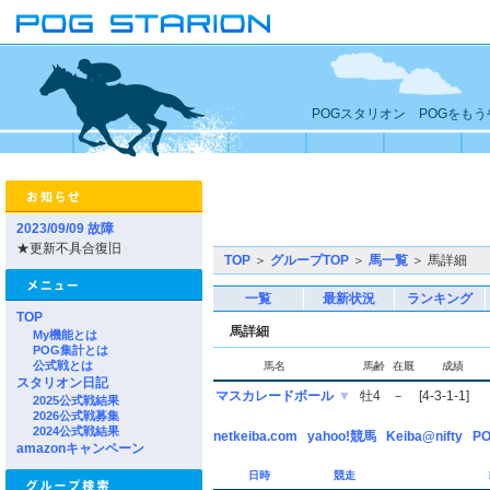
POGスタリオン POGをも
2023/09/09 故障
★更新不具合復旧
TOP
＞
グループTOP
＞
馬一覧
＞ 馬詳細
一覧
最新状況
ランキング
TOP
馬詳細
My機能とは
POG集計とは
公式戦とは
馬名
馬齢
在厩
成績
スタリオン日記
マスカレードボール
▼
牡4
－
[4-3-1-1]
2025公式戦結果
2026公式戦募集
2024公式戦結果
netkeiba.com
yahoo!競馬
Keiba@nifty
PO
amazonキャンペーン
日時
競走