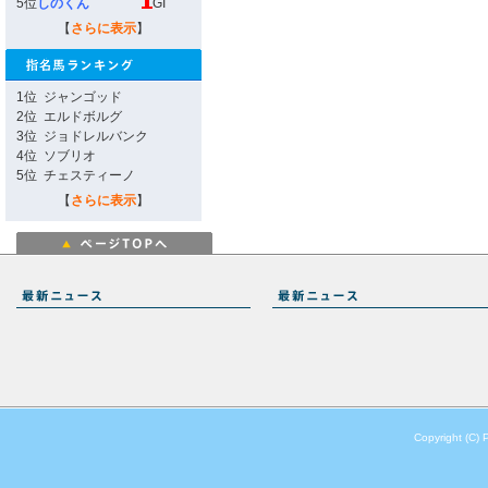
5位
しのくん
GI
【
さらに表示
】
1位
ジャンゴッド
2位
エルドボルグ
3位
ジョドレルバンク
4位
ソブリオ
5位
チェスティーノ
【
さらに表示
】
Copyright (C) 