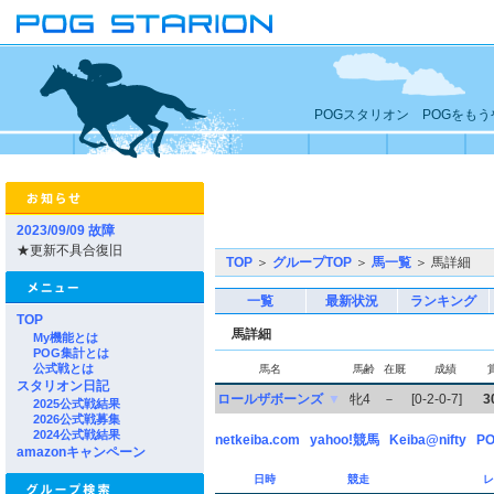
POGスタリオン POGをも
2023/09/09 故障
★更新不具合復旧
TOP
＞
グループTOP
＞
馬一覧
＞ 馬詳細
一覧
最新状況
ランキング
TOP
馬詳細
My機能とは
POG集計とは
公式戦とは
馬名
馬齢
在厩
成績
スタリオン日記
ロールザボーンズ
▼
牝4
－
[0-2-0-7]
3
2025公式戦結果
2026公式戦募集
2024公式戦結果
netkeiba.com
yahoo!競馬
Keiba@nifty
PO
amazonキャンペーン
日時
競走