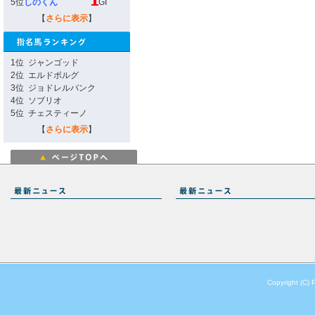
5位
しのくん
GI
【
さらに表示
】
1位
ジャンゴッド
2位
エルドボルグ
3位
ジョドレルバンク
4位
ソブリオ
5位
チェスティーノ
【
さらに表示
】
Copyright (C) 