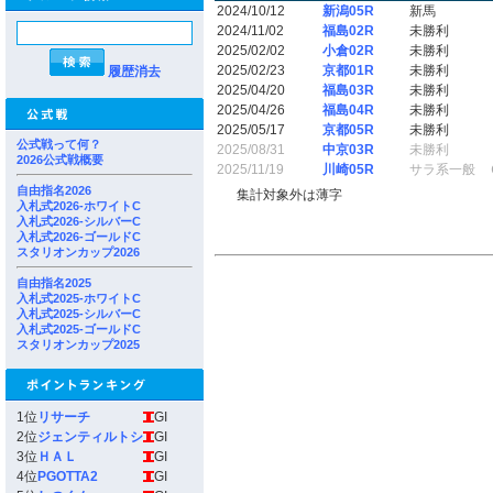
2024/10/12
新潟05R
新馬
2024/11/02
福島02R
未勝利
2025/02/02
小倉02R
未勝利
2025/02/23
京都01R
未勝利
履歴消去
2025/04/20
福島03R
未勝利
2025/04/26
福島04R
未勝利
2025/05/17
京都05R
未勝利
公式戦って何？
2025/08/31
中京03R
未勝利
2026公式戦概要
2025/11/19
川崎05R
サラ系一般 
自由指名2026
集計対象外は薄字
入札式2026-ホワイトC
入札式2026-シルバーC
入札式2026-ゴールドC
スタリオンカップ2026
自由指名2025
入札式2025-ホワイトC
入札式2025-シルバーC
入札式2025-ゴールドC
スタリオンカップ2025
1位
リサーチ
GI
2位
ジェンティルトシ
GI
3位
ＨＡＬ
GI
4位
PGOTTA2
GI