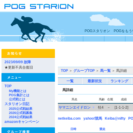
POGスタリオン POGをも
2023/09/09 故障
★更新不具合復旧
TOP
＞
グループTOP
＞
馬一覧
＞ 馬詳細
一覧
最新状況
ランキング
TOP
馬詳細
My機能とは
POG集計とは
公式戦とは
馬名
馬齢
在厩
成績
スタリオン日記
ヤマニンエイドロン
▼
牡4
－
[1-1-1-2]
2025公式戦結果
2026公式戦募集
2024公式戦結果
netkeiba.com
yahoo!競馬
Keiba@nifty
PO
amazonキャンペーン
日時
競走