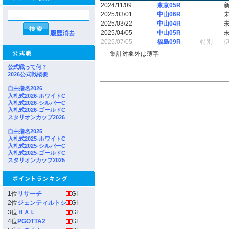
2024/11/09
東京05R
2025/03/01
中山06R
2025/03/22
中山04R
2025/04/05
中山05R
履歴消去
2025/07/05
福島09R
特別
集計対象外は薄字
公式戦って何？
2026公式戦概要
自由指名2026
入札式2026-ホワイトC
入札式2026-シルバーC
入札式2026-ゴールドC
スタリオンカップ2026
自由指名2025
入札式2025-ホワイトC
入札式2025-シルバーC
入札式2025-ゴールドC
スタリオンカップ2025
1位
リサーチ
GI
2位
ジェンティルトシ
GI
3位
ＨＡＬ
GI
4位
PGOTTA2
GI