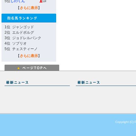
5位
しのくん
GI
【
さらに表示
】
1位
ジャンゴッド
2位
エルドボルグ
3位
ジョドレルバンク
4位
ソブリオ
5位
チェスティーノ
【
さらに表示
】
Copyright (C) 