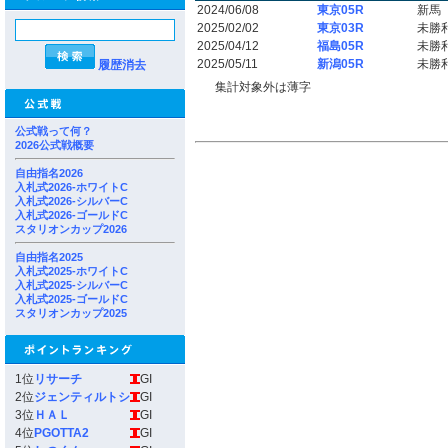
2024/06/08
東京05R
新馬
2025/02/02
東京03R
未勝
2025/04/12
福島05R
未勝
2025/05/11
新潟05R
未勝
履歴消去
集計対象外は薄字
公式戦って何？
2026公式戦概要
自由指名2026
入札式2026-ホワイトC
入札式2026-シルバーC
入札式2026-ゴールドC
スタリオンカップ2026
自由指名2025
入札式2025-ホワイトC
入札式2025-シルバーC
入札式2025-ゴールドC
スタリオンカップ2025
1位
リサーチ
GI
2位
ジェンティルトシ
GI
3位
ＨＡＬ
GI
4位
PGOTTA2
GI