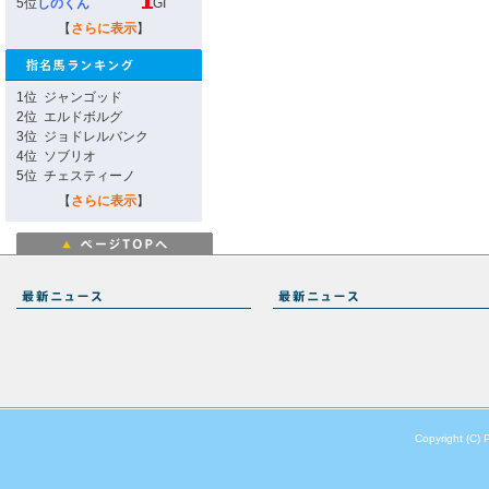
5位
しのくん
GI
【
さらに表示
】
1位
ジャンゴッド
2位
エルドボルグ
3位
ジョドレルバンク
4位
ソブリオ
5位
チェスティーノ
【
さらに表示
】
Copyright (C) 