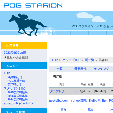
POGスタリオン POGをも
2023/09/09 故障
★更新不具合復旧
TOP
＞
グループTOP
＞
馬一覧
＞ 馬詳細
一覧
最新状況
ランキング
TOP
馬詳細
My機能とは
POG集計とは
公式戦とは
馬名
馬齢
在厩
成績
スタリオン日記
グラフレナート
▼
牡4
－
[0-0-1-3]
2
2025公式戦結果
2026公式戦募集
2024公式戦結果
netkeiba.com
yahoo!競馬
Keiba@nifty
PO
amazonキャンペーン
日時
競走
レ