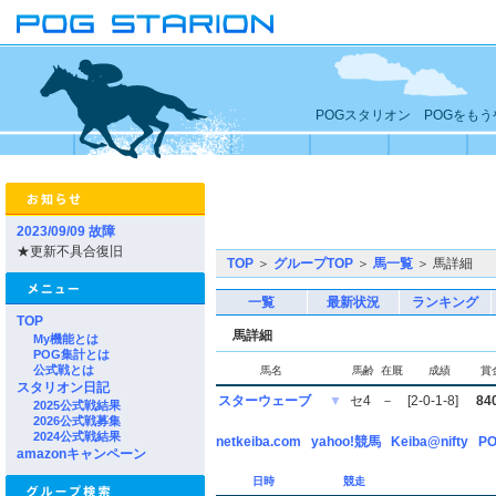
POGスタリオン POGをも
2023/09/09 故障
★更新不具合復旧
TOP
＞
グループTOP
＞
馬一覧
＞ 馬詳細
一覧
最新状況
ランキング
TOP
馬詳細
My機能とは
POG集計とは
公式戦とは
馬名
馬齢
在厩
成績
賞
スタリオン日記
スターウェーブ
▼
セ4
－
[2-0-1-8]
84
2025公式戦結果
2026公式戦募集
2024公式戦結果
netkeiba.com
yahoo!競馬
Keiba@nifty
PO
amazonキャンペーン
日時
競走