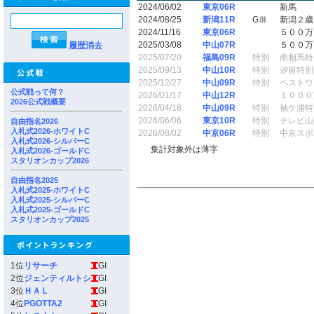
2024/06/02
東京06R
新馬
2024/08/25
新潟11R
GⅢ
新潟２歳
2024/11/16
東京06R
５００万
2025/03/08
中山07R
５００万
履歴消去
2025/07/20
福島09R
特別
南相馬特
2025/09/13
中山10R
特別
汐留特別
2025/12/27
中山09R
特別
ベストウ
公式戦って何？
2026/01/17
中山12R
１０００
2026公式戦概要
2026/04/18
中山09R
特別
袖ケ浦特
2026/06/06
東京10R
特別
テレビ山
自由指名2026
入札式2026-ホワイトC
2026/08/02
中京06R
特別
中京スポ
入札式2026-シルバーC
集計対象外は薄字
入札式2026-ゴールドC
スタリオンカップ2026
自由指名2025
入札式2025-ホワイトC
入札式2025-シルバーC
入札式2025-ゴールドC
スタリオンカップ2025
1位
リサーチ
GI
2位
ジェンティルトシ
GI
3位
ＨＡＬ
GI
4位
PGOTTA2
GI