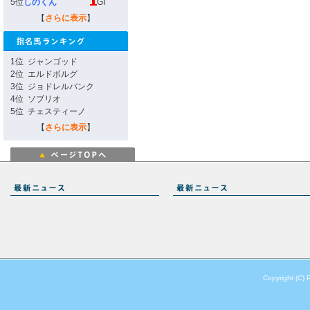
5位
しのくん
GI
【
さらに表示
】
1位
ジャンゴッド
2位
エルドボルグ
3位
ジョドレルバンク
4位
ソブリオ
5位
チェスティーノ
【
さらに表示
】
Copyright (C) 