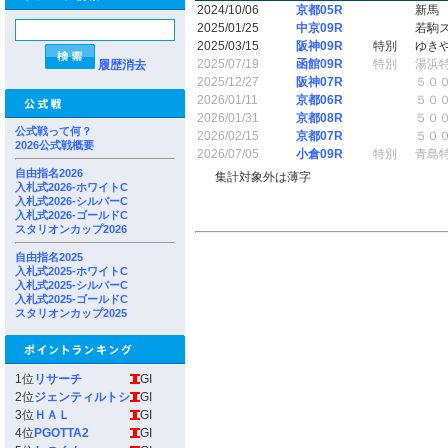
2024/10/06
京都05R
新馬
2025/01/25
中京09R
若駒
2025/03/15
阪神09R
特別
ゆき
2025/07/19
函館09R
特別
湯浜
履歴消去
2025/12/27
阪神07R
５０
2026/01/11
京都06R
５０
2026/01/31
京都08R
５０
公式戦って何？
2026/02/15
京都07R
５０
2026公式戦概要
2026/07/05
小倉09R
特別
青島
自由指名2026
集計対象外は薄字
入札式2026-ホワイトC
入札式2026-シルバーC
入札式2026-ゴールドC
スタリオンカップ2026
自由指名2025
入札式2025-ホワイトC
入札式2025-シルバーC
入札式2025-ゴールドC
スタリオンカップ2025
1位
リサーチ
GI
2位
ジェンティルトシ
GI
3位
ＨＡＬ
GI
4位
PGOTTA2
GI