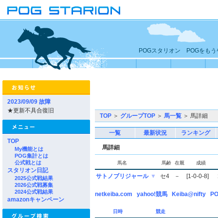
POGスタリオン POGをも
2023/09/09 故障
★更新不具合復旧
TOP
＞
グループTOP
＞
馬一覧
＞ 馬詳細
一覧
最新状況
ランキング
TOP
馬詳細
My機能とは
POG集計とは
公式戦とは
馬名
馬齢
在厩
成績
スタリオン日記
サトノブリジャール
▼
セ4
－
[1-0-0-8]
2025公式戦結果
2026公式戦募集
2024公式戦結果
netkeiba.com
yahoo!競馬
Keiba@nifty
PO
amazonキャンペーン
日時
競走