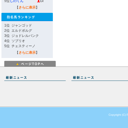
5位
しのくん
GI
【
さらに表示
】
1位
ジャンゴッド
2位
エルドボルグ
3位
ジョドレルバンク
4位
ソブリオ
5位
チェスティーノ
【
さらに表示
】
Copyright (C) 