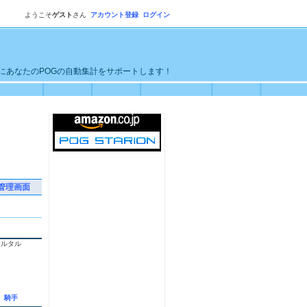
ようこそ
ゲスト
さん
アカウント登録
ログイン
単にあなたのPOGの自動集計をサポートします！
管理画面
モルタル
騎手