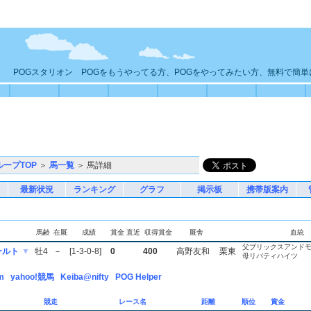
POGスタリオン POGをもうやってる方、POGをやってみたい方、無料で簡
ループTOP
＞
馬一覧
＞ 馬詳細
最新状況
ランキング
グラフ
掲示板
携帯版案内
馬齢
在厩
成績
賞金
直近
収得賞金
厩舎
血統
父ブリックスアンド
ールト
▼
牡4
－
[1-3-0-8]
0
400
高野友和
栗東
母リバティハイツ
m
yahoo!競馬
Keiba@nifty
POG Helper
競走
レース名
距離
順位
賞金