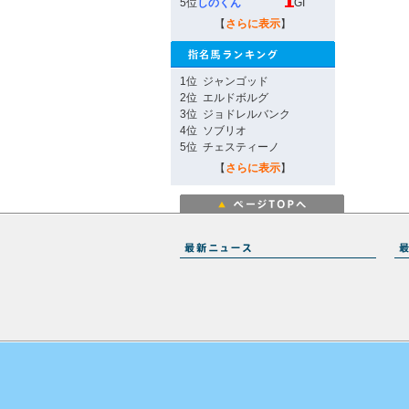
5位
しのくん
GI
【
さらに表示
】
1位
ジャンゴッド
2位
エルドボルグ
3位
ジョドレルバンク
4位
ソブリオ
5位
チェスティーノ
【
さらに表示
】