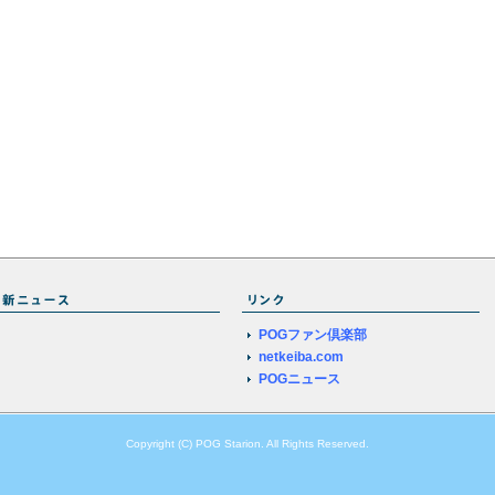
POGファン倶楽部
netkeiba.com
POGニュース
Copyright (C) POG Starion. All Rights Reserved.