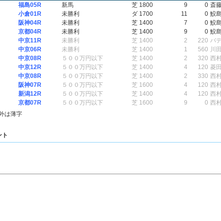
福島05R
新馬
芝 1800
9
0
斎
小倉01R
未勝利
ダ 1700
11
0
鮫
阪神04R
未勝利
芝 1400
7
0
鮫
京都04R
未勝利
芝 1400
9
0
鮫
中京11R
未勝利
芝 1400
2
220
バ
中京06R
未勝利
芝 1400
1
560
川
中京08R
５００万円以下
芝 1400
2
320
西
中京12R
５００万円以下
芝 1400
4
120
菱
中京08R
５００万円以下
芝 1400
2
330
西
阪神07R
５００万円以下
芝 1600
4
120
西
新潟12R
５００万円以下
芝 1400
4
120
西
京都07R
５００万円以下
芝 1600
9
0
西
外は薄字
ント