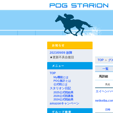
2023/09/09 故障
★更新不具合復旧
TOP
＞
グ
一覧
TOP
馬詳細
My機能とは
POG集計とは
公式戦とは
馬名
スタリオン日記
エイヘンハ
2025公式戦結果
2026公式戦募集
2024公式戦結果
netkeiba.co
amazonキャンペーン
日時