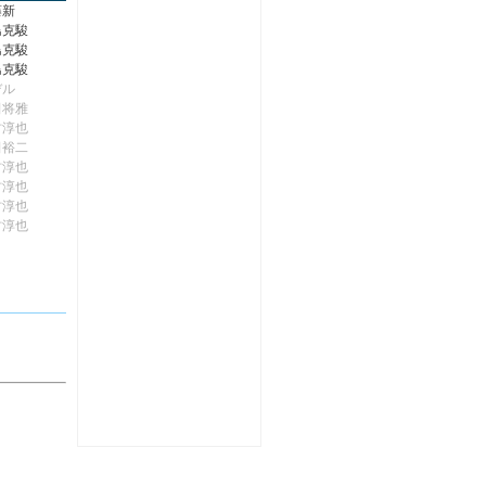
藤新
島克駿
島克駿
島克駿
デル
田将雅
村淳也
田裕二
村淳也
村淳也
村淳也
村淳也