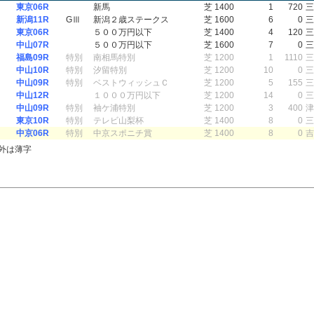
東京06R
新馬
芝 1400
1
720
三
新潟11R
GⅢ
新潟２歳ステークス
芝 1600
6
0
三
東京06R
５００万円以下
芝 1400
4
120
三
中山07R
５００万円以下
芝 1600
7
0
三
福島09R
特別
南相馬特別
芝 1200
1
1110
三
中山10R
特別
汐留特別
芝 1200
10
0
三
中山09R
特別
ベストウィッシュＣ
芝 1200
5
155
三
中山12R
１０００万円以下
芝 1200
14
0
三
中山09R
特別
袖ケ浦特別
芝 1200
3
400
津
東京10R
特別
テレビ山梨杯
芝 1400
8
0
三
中京06R
特別
中京スポニチ賞
芝 1400
8
0
吉
外は薄字