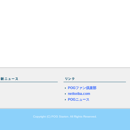
POGファン倶楽部
netkeiba.com
POGニュース
Copyright (C) POG Starion. All Rights Reserved.