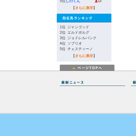
5位
しのくん
GI
【
さらに表示
】
1位
ジャンゴッド
2位
エルドボルグ
3位
ジョドレルバンク
4位
ソブリオ
5位
チェスティーノ
【
さらに表示
】