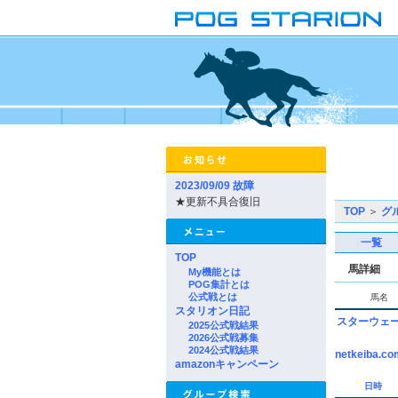
2023/09/09 故障
★更新不具合復旧
TOP
＞
グ
一覧
TOP
馬詳細
My機能とは
POG集計とは
公式戦とは
馬名
スタリオン日記
スターウェ
2025公式戦結果
2026公式戦募集
2024公式戦結果
netkeiba.co
amazonキャンペーン
日時