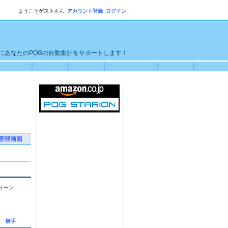
ようこそ
ゲスト
さん
アカウント登録
ログイン
単にあなたのPOGの自動集計をサポートします！
管理画面
イーン
騎手