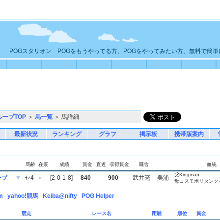
POGスタリオン POGをもうやってる方、POGをやってみたい方、無料で簡
ループTOP
＞
馬一覧
＞ 馬詳細
最新状況
ランキング
グラフ
掲示板
携帯版案内
馬齢
在厩
成績
賞金
直近
収得賞金
厩舎
血統
父Kingman
ーブ
▼
セ4
○
[2-0-1-8]
840
900
武井亮
美浦
母コスモポリタンク
m
yahoo!競馬
Keiba@nifty
POG Helper
競走
レース名
距離
順位
賞金