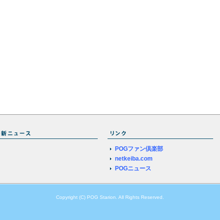
POGファン倶楽部
netkeiba.com
POGニュース
Copyright (C) POG Starion. All Rights Reserved.