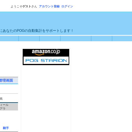
ようこそ
ゲスト
さん
アカウント登録
ログイン
単にあなたのPOGの自動集計をサポートします！
管理画面
統
ィール
アラ
騎手