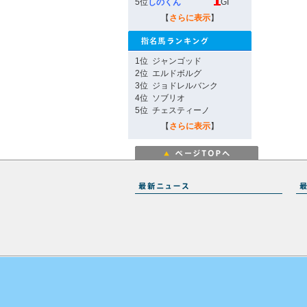
5位
しのくん
GI
【
さらに表示
】
1位
ジャンゴッド
2位
エルドボルグ
3位
ジョドレルバンク
4位
ソブリオ
5位
チェスティーノ
【
さらに表示
】