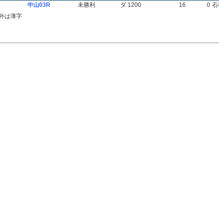
中山03R
未勝利
ダ 1200
16
0
石
外は薄字