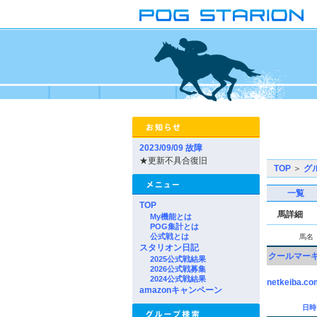
2023/09/09 故障
★更新不具合復旧
TOP
＞
グ
一覧
TOP
馬詳細
My機能とは
POG集計とは
公式戦とは
馬名
スタリオン日記
クールマー
2025公式戦結果
2026公式戦募集
2024公式戦結果
netkeiba.co
amazonキャンペーン
日