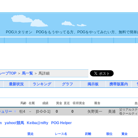
POGスタリオン POGをもうやってる方、POGをやってみたい方、無料で簡
ループTOP
＞
馬一覧
＞ 馬詳細
最新状況
ランキング
グラフ
掲示板
携帯版案内
馬齢
在厩
成績
賞金
直近
収得賞金
厩舎
血
父リアルステ
キュリー
▼
牡4
－
[0-0-0-1]
0
0
矢野英一
美浦
母クールティ
m
yahoo!競馬
Keiba@nifty
POG Helper
時
競走
レース名
距離
順位
賞金