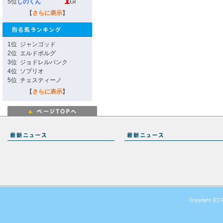
5位
しのくん
GI
【
さらに表示
】
1位
ジャンゴッド
2位
エルドボルグ
3位
ジョドレルバンク
4位
ソブリオ
5位
チェスティーノ
【
さらに表示
】
Copyright (C) 