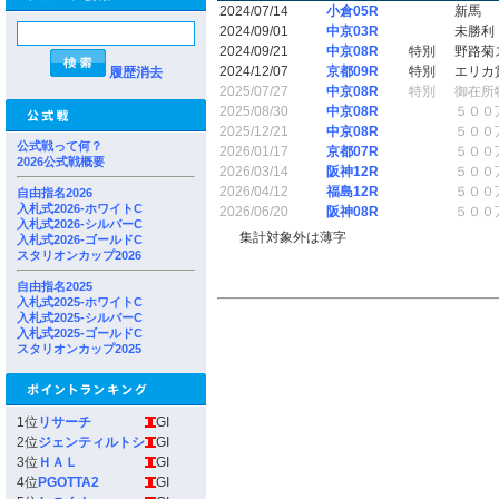
2024/07/14
小倉05R
新馬
2024/09/01
中京03R
未勝利
2024/09/21
中京08R
特別
野路菊
2024/12/07
京都09R
特別
エリカ
履歴消去
2025/07/27
中京08R
特別
御在所
2025/08/30
中京08R
５００
2025/12/21
中京08R
５００
公式戦って何？
2026/01/17
京都07R
５００
2026公式戦概要
2026/03/14
阪神12R
５００
2026/04/12
福島12R
５００
自由指名2026
入札式2026-ホワイトC
2026/06/20
阪神08R
５００
入札式2026-シルバーC
集計対象外は薄字
入札式2026-ゴールドC
スタリオンカップ2026
自由指名2025
入札式2025-ホワイトC
入札式2025-シルバーC
入札式2025-ゴールドC
スタリオンカップ2025
1位
リサーチ
GI
2位
ジェンティルトシ
GI
3位
ＨＡＬ
GI
4位
PGOTTA2
GI