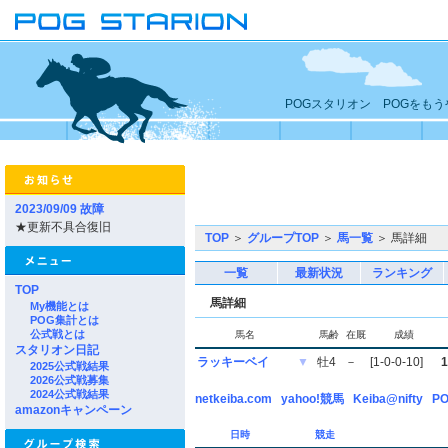
POGスタリオン POGをも
2023/09/09 故障
★更新不具合復旧
TOP
＞
グループTOP
＞
馬一覧
＞ 馬詳細
一覧
最新状況
ランキング
TOP
馬詳細
My機能とは
POG集計とは
公式戦とは
馬名
馬齢
在厩
成績
スタリオン日記
ラッキーベイ
▼
牡4
－
[1-0-0-10]
1
2025公式戦結果
2026公式戦募集
2024公式戦結果
netkeiba.com
yahoo!競馬
Keiba@nifty
PO
amazonキャンペーン
日時
競走