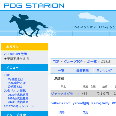
POGスタリオン POGをも
2023/09/09 故障
★更新不具合復旧
TOP
＞
グループTOP
＞
馬一覧
＞ 馬詳細
一覧
最新状況
ランキング
TOP
馬詳細
My機能とは
POG集計とは
公式戦とは
馬名
馬齢
在厩
成績
スタリオン日記
ジャックオダモ
▼
牡4
－
[0-1-0-7]
1
2025公式戦結果
2026公式戦募集
2024公式戦結果
netkeiba.com
yahoo!競馬
Keiba@nifty
PO
amazonキャンペーン
日時
競走