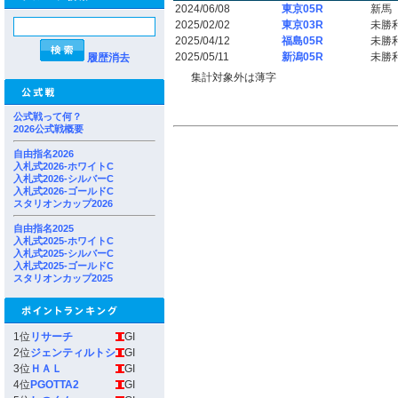
2024/06/08
東京05R
新馬
2025/02/02
東京03R
未勝
2025/04/12
福島05R
未勝
2025/05/11
新潟05R
未勝
履歴消去
集計対象外は薄字
公式戦って何？
2026公式戦概要
自由指名2026
入札式2026-ホワイトC
入札式2026-シルバーC
入札式2026-ゴールドC
スタリオンカップ2026
自由指名2025
入札式2025-ホワイトC
入札式2025-シルバーC
入札式2025-ゴールドC
スタリオンカップ2025
1位
リサーチ
GI
2位
ジェンティルトシ
GI
3位
ＨＡＬ
GI
4位
PGOTTA2
GI