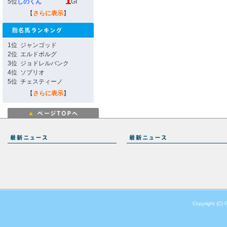
5位
しのくん
GI
【
さらに表示
】
1位
ジャンゴッド
2位
エルドボルグ
3位
ジョドレルバンク
4位
ソブリオ
5位
チェスティーノ
【
さらに表示
】
Copyright (C) 