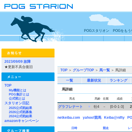
POGスタリオン POGをも
2023/09/09 故障
★更新不具合復旧
TOP
＞
グループTOP
＞
馬一覧
＞ 馬詳細
一覧
最新状況
ランキング
TOP
馬詳細
My機能とは
POG集計とは
公式戦とは
馬名
馬齢
在厩
成績
スタリオン日記
グラフレナート
▼
牡4
－
[0-0-1-3]
2
2025公式戦結果
2026公式戦募集
2024公式戦結果
netkeiba.com
yahoo!競馬
Keiba@nifty
PO
amazonキャンペーン
日時
競走
レ