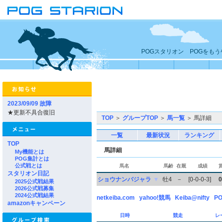
POGスタリオン POGをも
2023/09/09 故障
★更新不具合復旧
TOP
＞
グループTOP
＞
馬一覧
＞ 馬詳細
一覧
最新状況
ランキング
TOP
馬詳細
My機能とは
POG集計とは
公式戦とは
馬名
馬齢
在厩
成績
スタリオン日記
ショウナンバジャラ
▼
牡4
－
[0-0-0-3]
0
2025公式戦結果
2026公式戦募集
2024公式戦結果
netkeiba.com
yahoo!競馬
Keiba@nifty
PO
amazonキャンペーン
日時
競走
レ