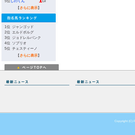
5位
しのくん
GI
【
さらに表示
】
1位
ジャンゴッド
2位
エルドボルグ
3位
ジョドレルバンク
4位
ソブリオ
5位
チェスティーノ
【
さらに表示
】
Copyright (C) 