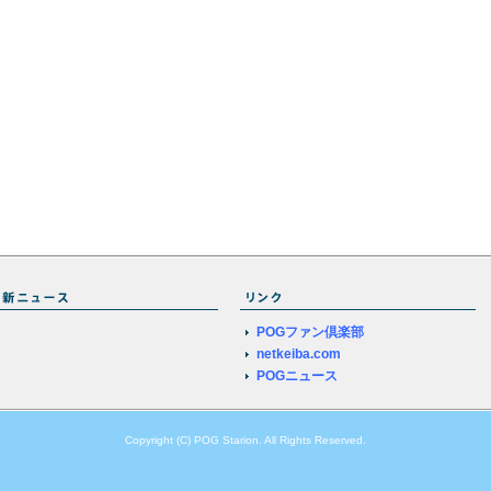
POGファン倶楽部
netkeiba.com
POGニュース
Copyright (C) POG Starion. All Rights Reserved.