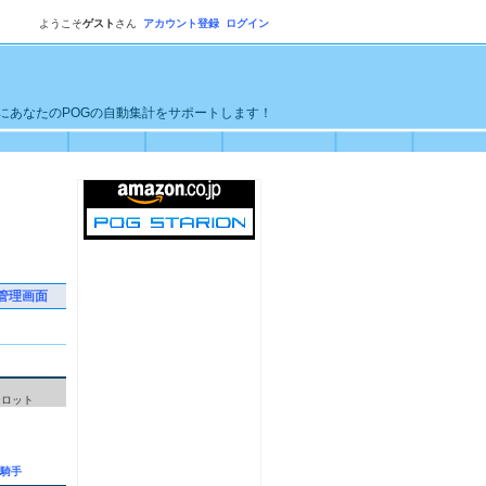
ようこそ
ゲスト
さん
アカウント登録
ログイン
単にあなたのPOGの自動集計をサポートします！
管理画面
ーロット
騎手