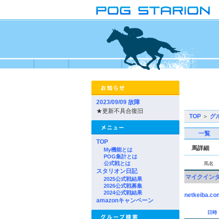
2023/09/09 故障
★更新不具合復旧
TOP
＞
グ
一覧
TOP
馬詳細
My機能とは
POG集計とは
公式戦とは
馬名
スタリオン日記
マイクイン
2025公式戦結果
2026公式戦募集
2024公式戦結果
netkeiba.co
amazonキャンペーン
日時