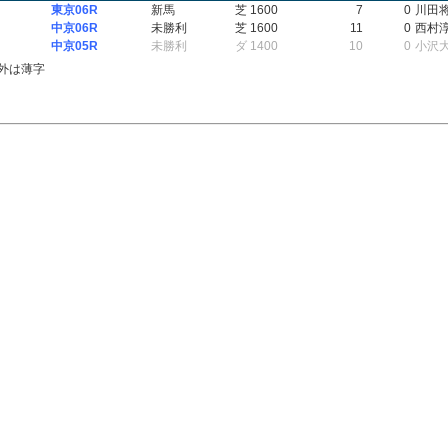
東京06R
新馬
芝 1600
7
0
川田
中京06R
未勝利
芝 1600
11
0
西村
中京05R
未勝利
ダ 1400
10
0
小沢
外は薄字