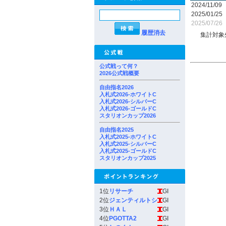
2024/11/09
2025/01/25
2025/07/26
履歴消去
集計対象
公式戦って何？
2026公式戦概要
自由指名2026
入札式2026-ホワイトC
入札式2026-シルバーC
入札式2026-ゴールドC
スタリオンカップ2026
自由指名2025
入札式2025-ホワイトC
入札式2025-シルバーC
入札式2025-ゴールドC
スタリオンカップ2025
1位
リサーチ
GI
2位
ジェンティルトシ
GI
3位
ＨＡＬ
GI
4位
PGOTTA2
GI