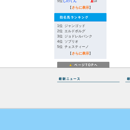
5位
しのくん
GI
【
さらに表示
】
1位
ジャンゴッド
2位
エルドボルグ
3位
ジョドレルバンク
4位
ソブリオ
5位
チェスティーノ
【
さらに表示
】