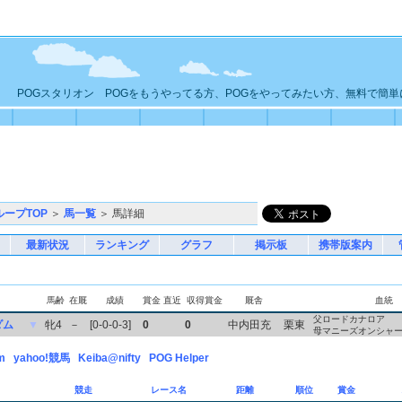
POGスタリオン POGをもうやってる方、POGをやってみたい方、無料で簡
ループTOP
＞
馬一覧
＞ 馬詳細
最新状況
ランキング
グラフ
掲示板
携帯版案内
馬齢
在厩
成績
賞金
直近
収得賞金
厩舎
血統
父ロードカナロア
ダム
▼
牝4
－
[0-0-0-3]
0
0
中内田充
栗東
母マニーズオンシャ
m
yahoo!競馬
Keiba@nifty
POG Helper
競走
レース名
距離
順位
賞金