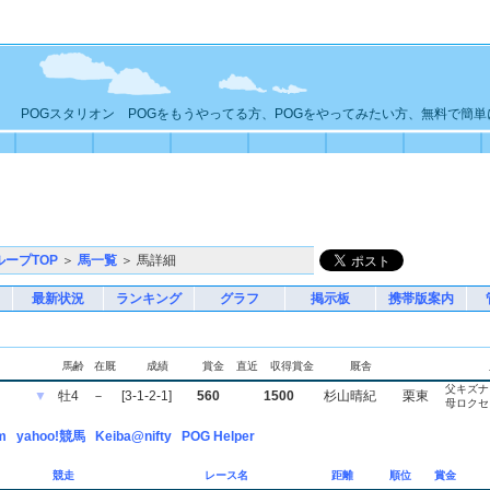
POGスタリオン POGをもうやってる方、POGをやってみたい方、無料で簡
ループTOP
＞
馬一覧
＞ 馬詳細
最新状況
ランキング
グラフ
掲示板
携帯版案内
馬齢
在厩
成績
賞金
直近
収得賞金
厩舎
父キズナ
▼
牡4
－
[3-1-2-1]
560
1500
杉山晴紀
栗東
母ロクセ
m
yahoo!競馬
Keiba@nifty
POG Helper
競走
レース名
距離
順位
賞金