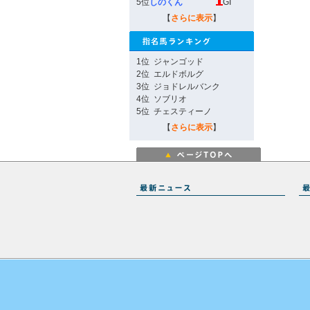
5位
しのくん
GI
【
さらに表示
】
1位
ジャンゴッド
2位
エルドボルグ
3位
ジョドレルバンク
4位
ソブリオ
5位
チェスティーノ
【
さらに表示
】