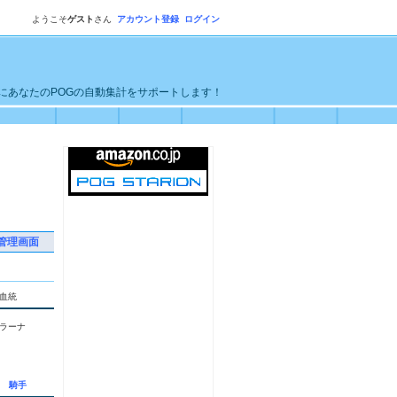
ようこそ
ゲスト
さん
アカウント登録
ログイン
単にあなたのPOGの自動集計をサポートします！
管理画面
血統
ラーナ
騎手