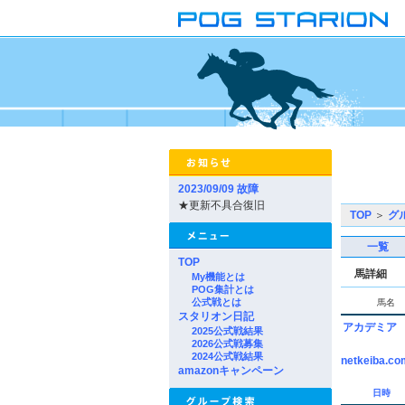
2023/09/09 故障
★更新不具合復旧
TOP
＞
グ
一覧
TOP
馬詳細
My機能とは
POG集計とは
公式戦とは
馬名
スタリオン日記
アカデミア
2025公式戦結果
2026公式戦募集
2024公式戦結果
netkeiba.co
amazonキャンペーン
日時