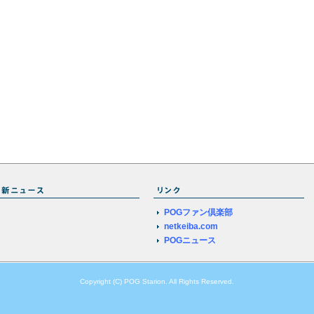
POGファン倶楽部
netkeiba.com
POGニュース
Copyright (C) POG Starion. All Rights Reserved.