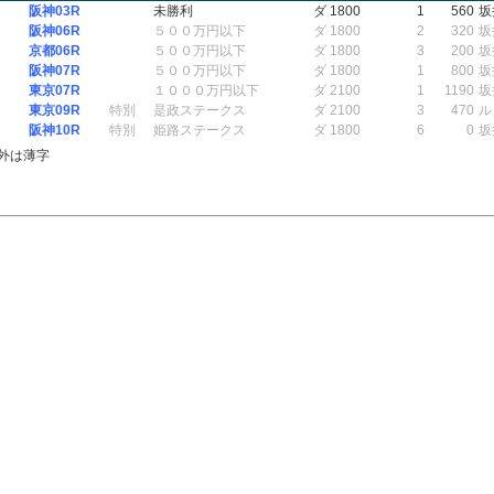
阪神03R
未勝利
ダ 1800
1
560
坂
阪神06R
５００万円以下
ダ 1800
2
320
坂
京都06R
５００万円以下
ダ 1800
3
200
坂
阪神07R
５００万円以下
ダ 1800
1
800
坂
東京07R
１０００万円以下
ダ 2100
1
1190
坂
東京09R
特別
是政ステークス
ダ 2100
3
470
ル
阪神10R
特別
姫路ステークス
ダ 1800
6
0
坂
外は薄字