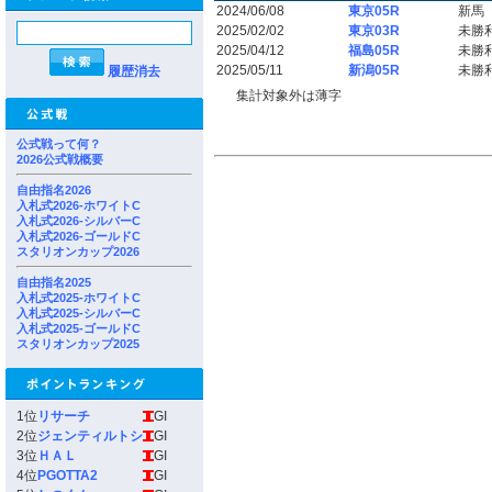
2024/06/08
東京05R
新馬
2025/02/02
東京03R
未勝
2025/04/12
福島05R
未勝
2025/05/11
新潟05R
未勝
履歴消去
集計対象外は薄字
公式戦って何？
2026公式戦概要
自由指名2026
入札式2026-ホワイトC
入札式2026-シルバーC
入札式2026-ゴールドC
スタリオンカップ2026
自由指名2025
入札式2025-ホワイトC
入札式2025-シルバーC
入札式2025-ゴールドC
スタリオンカップ2025
1位
リサーチ
GI
2位
ジェンティルトシ
GI
3位
ＨＡＬ
GI
4位
PGOTTA2
GI