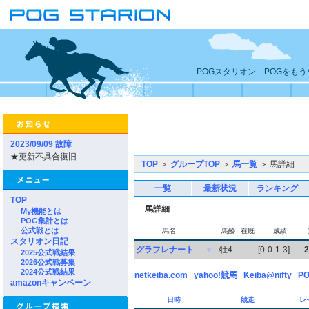
POGスタリオン POGをも
2023/09/09 故障
★更新不具合復旧
TOP
＞
グループTOP
＞
馬一覧
＞ 馬詳細
一覧
最新状況
ランキング
TOP
馬詳細
My機能とは
POG集計とは
公式戦とは
馬名
馬齢
在厩
成績
スタリオン日記
グラフレナート
▼
牡4
－
[0-0-1-3]
2
2025公式戦結果
2026公式戦募集
2024公式戦結果
netkeiba.com
yahoo!競馬
Keiba@nifty
PO
amazonキャンペーン
日時
競走
レ