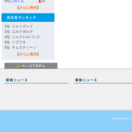
5位
しのくん
GI
【
さらに表示
】
1位
ジャンゴッド
2位
エルドボルグ
3位
ジョドレルバンク
4位
ソブリオ
5位
チェスティーノ
【
さらに表示
】
Copyright (C) 