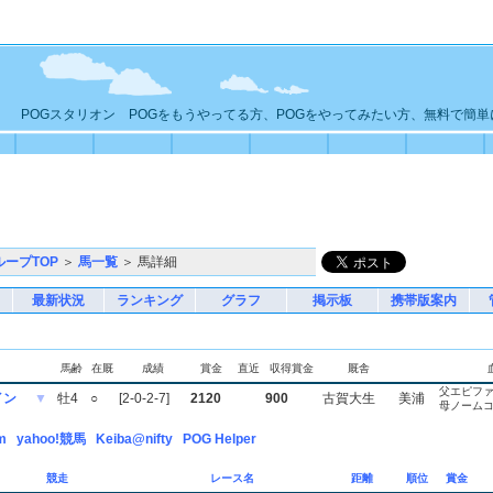
POGスタリオン POGをもうやってる方、POGをやってみたい方、無料で簡
ループTOP
＞
馬一覧
＞ 馬詳細
最新状況
ランキング
グラフ
掲示板
携帯版案内
馬齢
在厩
成績
賞金
直近
収得賞金
厩舎
父エピフ
イン
▼
牡4
○
[2-0-2-7]
2120
900
古賀大生
美浦
母ノーム
m
yahoo!競馬
Keiba@nifty
POG Helper
競走
レース名
距離
順位
賞金