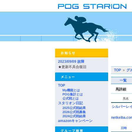
2023/09/09 故障
★更新不具合復旧
TOP
＞
グ
一覧
TOP
馬詳細
My機能とは
POG集計とは
公式戦とは
馬名
スタリオン日記
シルバーレ
2025公式戦結果
2026公式戦募集
2024公式戦結果
netkeiba.co
amazonキャンペーン
日時