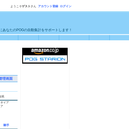
ようこそ
ゲスト
さん
アカウント登録
ログイン
単にあなたのPOGの自動集計をサポートします！
管理画面
血統
ァネイア
コア
騎手