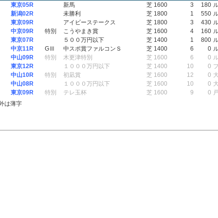
東京05R
新馬
芝 1600
3
180
新潟02R
未勝利
芝 1800
1
550
東京09R
アイビーステークス
芝 1800
3
430
中京09R
特別
こうやまき賞
芝 1600
4
160
東京07R
５００万円以下
芝 1400
1
800
中京11R
GⅢ
中スポ賞ファルコンＳ
芝 1400
6
0
中山09R
特別
木更津特別
芝 1600
6
0
東京12R
１０００万円以下
芝 1400
10
0
中山10R
特別
初凪賞
芝 1600
12
0
中山08R
１０００万円以下
芝 1600
10
0
東京09R
特別
テレ玉杯
芝 1600
9
0
外は薄字