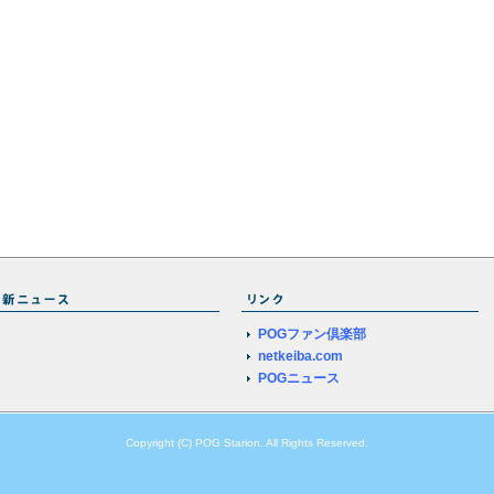
POGファン倶楽部
netkeiba.com
POGニュース
Copyright (C) POG Starion. All Rights Reserved.