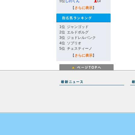
5位
しのくん
GI
【
さらに表示
】
1位
ジャンゴッド
2位
エルドボルグ
3位
ジョドレルバンク
4位
ソブリオ
5位
チェスティーノ
【
さらに表示
】