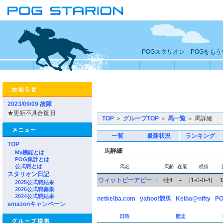
POGスタリオン POGをも
2023/09/09 故障
★更新不具合復旧
TOP
＞
グループTOP
＞
馬一覧
＞ 馬詳細
一覧
最新状況
ランキング
TOP
馬詳細
My機能とは
POG集計とは
公式戦とは
馬名
馬齢
在厩
成績
スタリオン日記
ウィットビーアビー
▼
牡4
－
[1-0-0-4]
2025公式戦結果
2026公式戦募集
2024公式戦結果
netkeiba.com
yahoo!競馬
Keiba@nifty
PO
amazonキャンペーン
日時
競走