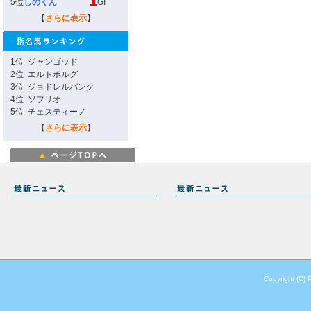
5位
しのくん
GI
【
さらに表示
】
1位
ジャンゴッド
2位
エルドボルグ
3位
ジョドレルバンク
4位
ソブリオ
5位
チェスティーノ
【
さらに表示
】
Copyright (C) 