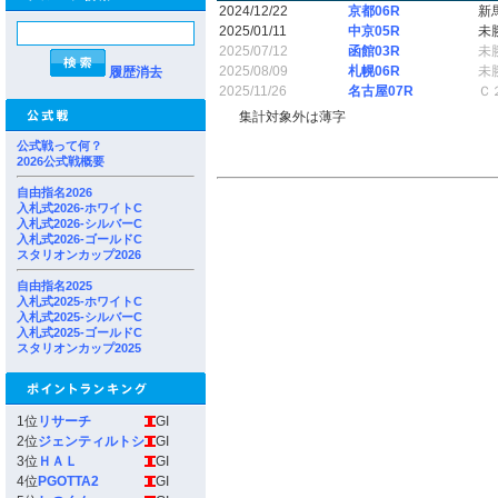
2024/12/22
京都06R
新
2025/01/11
中京05R
未
2025/07/12
函館03R
未
2025/08/09
札幌06R
未
履歴消去
2025/11/26
名古屋07R
Ｃ
集計対象外は薄字
公式戦って何？
2026公式戦概要
自由指名2026
入札式2026-ホワイトC
入札式2026-シルバーC
入札式2026-ゴールドC
スタリオンカップ2026
自由指名2025
入札式2025-ホワイトC
入札式2025-シルバーC
入札式2025-ゴールドC
スタリオンカップ2025
1位
リサーチ
GI
2位
ジェンティルトシ
GI
3位
ＨＡＬ
GI
4位
PGOTTA2
GI