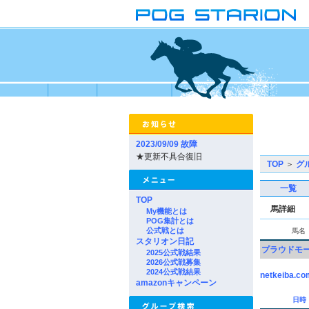
2023/09/09 故障
★更新不具合復旧
TOP
＞
グ
一覧
TOP
馬詳細
My機能とは
POG集計とは
公式戦とは
馬名
スタリオン日記
プラウドモ
2025公式戦結果
2026公式戦募集
2024公式戦結果
netkeiba.co
amazonキャンペーン
日時