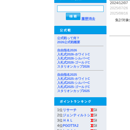
2024/12/07
2025/07/26
2025/08/16
履歴消去
集計対象
公式戦って何？
2026公式戦概要
自由指名2026
入札式2026-ホワイトC
入札式2026-シルバーC
入札式2026-ゴールドC
スタリオンカップ2026
自由指名2025
入札式2025-ホワイトC
入札式2025-シルバーC
入札式2025-ゴールドC
スタリオンカップ2025
1位
リサーチ
GI
2位
ジェンティルトシ
GI
3位
ＨＡＬ
GI
4位
PGOTTA2
GI