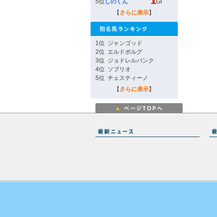
5位
しのくん
GI
【
さらに表示
】
1位
ジャンゴッド
2位
エルドボルグ
3位
ジョドレルバンク
4位
ソブリオ
5位
チェスティーノ
【
さらに表示
】