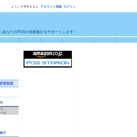
ようこそ
ゲスト
さん
アカウント登録
ログイン
単にあなたのPOGの自動集計をサポートします！
管理画面
統
ンテ
スペル
騎手