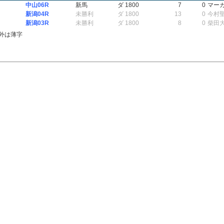
中山06R
新馬
ダ 1800
7
0
マー
新潟04R
未勝利
ダ 1800
13
0
今村
新潟03R
未勝利
ダ 1800
8
0
柴田
外は薄字