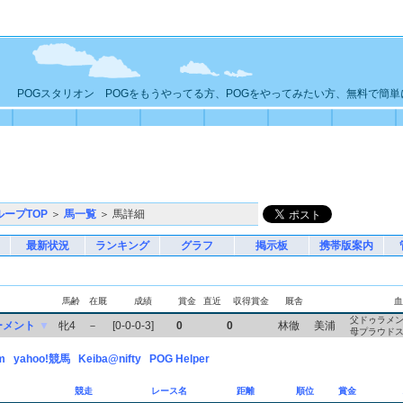
POGスタリオン POGをもうやってる方、POGをやってみたい方、無料で簡
ループTOP
＞
馬一覧
＞ 馬詳細
最新状況
ランキング
グラフ
掲示板
携帯版案内
馬齢
在厩
成績
賞金
直近
収得賞金
厩舎
血
父ドゥラメ
ーメント
▼
牝4
－
[0-0-0-3]
0
0
林徹
美浦
母プラウド
m
yahoo!競馬
Keiba@nifty
POG Helper
競走
レース名
距離
順位
賞金