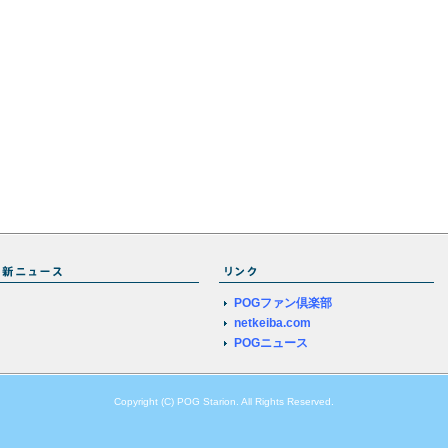
POGファン倶楽部
netkeiba.com
POGニュース
Copyright (C) POG Starion. All Rights Reserved.