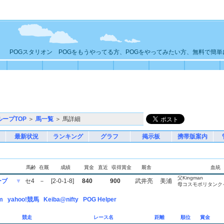
POGスタリオン POGをもうやってる方、POGをやってみたい方、無料で簡
ループTOP
＞
馬一覧
＞ 馬詳細
最新状況
ランキング
グラフ
掲示板
携帯版案内
馬齢
在厩
成績
賞金
直近
収得賞金
厩舎
血統
父Kingman
ーブ
▼
セ4
－
[2-0-1-8]
840
900
武井亮
美浦
母コスモポリタンク
m
yahoo!競馬
Keiba@nifty
POG Helper
競走
レース名
距離
順位
賞金