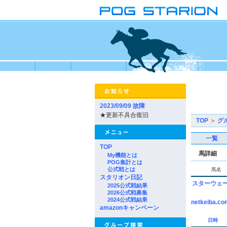
2023/09/09 故障
★更新不具合復旧
TOP
＞
グ
一覧
TOP
馬詳細
My機能とは
POG集計とは
公式戦とは
馬名
スタリオン日記
スターウェ
2025公式戦結果
2026公式戦募集
2024公式戦結果
netkeiba.co
amazonキャンペーン
日時