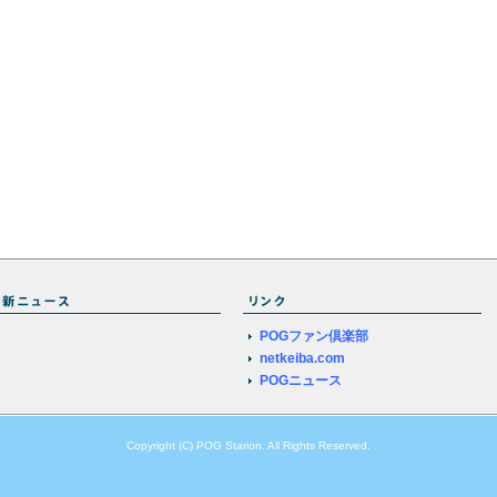
POGファン倶楽部
netkeiba.com
POGニュース
Copyright (C) POG Starion. All Rights Reserved.