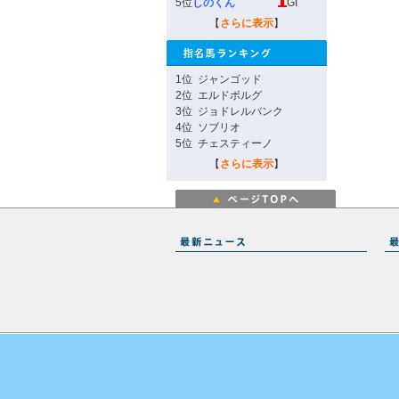
5位
しのくん
GI
【
さらに表示
】
1位
ジャンゴッド
2位
エルドボルグ
3位
ジョドレルバンク
4位
ソブリオ
5位
チェスティーノ
【
さらに表示
】