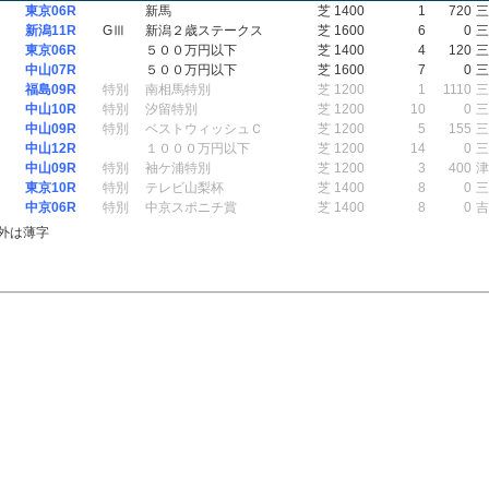
東京06R
新馬
芝 1400
1
720
三
新潟11R
GⅢ
新潟２歳ステークス
芝 1600
6
0
三
東京06R
５００万円以下
芝 1400
4
120
三
中山07R
５００万円以下
芝 1600
7
0
三
福島09R
特別
南相馬特別
芝 1200
1
1110
三
中山10R
特別
汐留特別
芝 1200
10
0
三
中山09R
特別
ベストウィッシュＣ
芝 1200
5
155
三
中山12R
１０００万円以下
芝 1200
14
0
三
中山09R
特別
袖ケ浦特別
芝 1200
3
400
津
東京10R
特別
テレビ山梨杯
芝 1400
8
0
三
中京06R
特別
中京スポニチ賞
芝 1400
8
0
吉
外は薄字