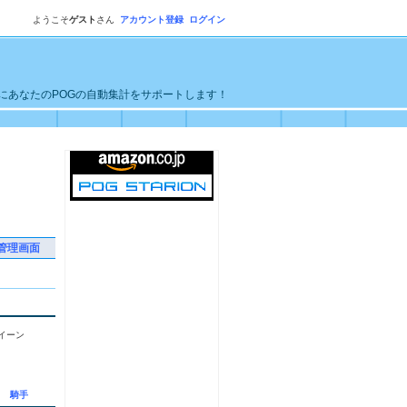
ようこそ
ゲスト
さん
アカウント登録
ログイン
単にあなたのPOGの自動集計をサポートします！
管理画面
イーン
騎手