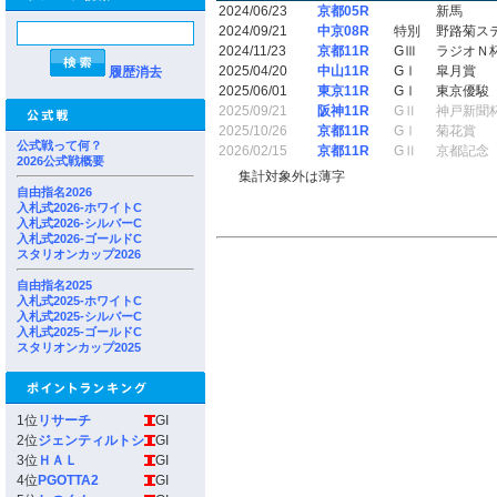
2024/06/23
京都05R
新馬
2024/09/21
中京08R
特別
野路菊ス
2024/11/23
京都11R
GⅢ
ラジオＮ
2025/04/20
中山11R
GⅠ
皐月賞
履歴消去
2025/06/01
東京11R
GⅠ
東京優駿
2025/09/21
阪神11R
GⅡ
神戸新聞
2025/10/26
京都11R
GⅠ
菊花賞
公式戦って何？
2026/02/15
京都11R
GⅡ
京都記念
2026公式戦概要
集計対象外は薄字
自由指名2026
入札式2026-ホワイトC
入札式2026-シルバーC
入札式2026-ゴールドC
スタリオンカップ2026
自由指名2025
入札式2025-ホワイトC
入札式2025-シルバーC
入札式2025-ゴールドC
スタリオンカップ2025
1位
リサーチ
GI
2位
ジェンティルトシ
GI
3位
ＨＡＬ
GI
4位
PGOTTA2
GI