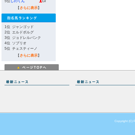
5位
しのくん
GI
【
さらに表示
】
1位
ジャンゴッド
2位
エルドボルグ
3位
ジョドレルバンク
4位
ソブリオ
5位
チェスティーノ
【
さらに表示
】
Copyright (C) 