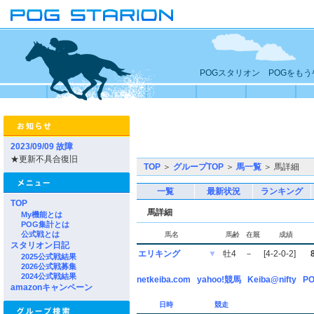
POGスタリオン POGをも
2023/09/09 故障
★更新不具合復旧
TOP
＞
グループTOP
＞
馬一覧
＞ 馬詳細
一覧
最新状況
ランキング
TOP
馬詳細
My機能とは
POG集計とは
公式戦とは
馬名
馬齢
在厩
成績
スタリオン日記
エリキング
▼
牡4
－
[4-2-0-2]
2025公式戦結果
2026公式戦募集
2024公式戦結果
netkeiba.com
yahoo!競馬
Keiba@nifty
PO
amazonキャンペーン
日時
競走