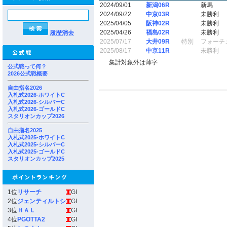
2024/09/01
新潟06R
新馬
2024/09/22
中京03R
未勝利
2025/04/05
阪神02R
未勝利
2025/04/26
福島02R
未勝利
履歴消去
2025/07/17
大井09R
特別
フォーチ
2025/08/17
中京11R
未勝利
集計対象外は薄字
公式戦って何？
2026公式戦概要
自由指名2026
入札式2026-ホワイトC
入札式2026-シルバーC
入札式2026-ゴールドC
スタリオンカップ2026
自由指名2025
入札式2025-ホワイトC
入札式2025-シルバーC
入札式2025-ゴールドC
スタリオンカップ2025
1位
リサーチ
GI
2位
ジェンティルトシ
GI
3位
ＨＡＬ
GI
4位
PGOTTA2
GI