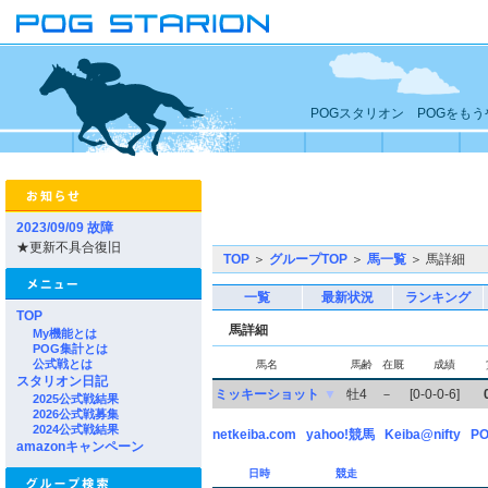
POGスタリオン POGをも
2023/09/09 故障
★更新不具合復旧
TOP
＞
グループTOP
＞
馬一覧
＞ 馬詳細
一覧
最新状況
ランキング
TOP
馬詳細
My機能とは
POG集計とは
公式戦とは
馬名
馬齢
在厩
成績
スタリオン日記
ミッキーショット
▼
牡4
－
[0-0-0-6]
2025公式戦結果
2026公式戦募集
2024公式戦結果
netkeiba.com
yahoo!競馬
Keiba@nifty
PO
amazonキャンペーン
日時
競走