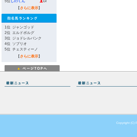
5位
しのくん
GI
【
さらに表示
】
1位
ジャンゴッド
2位
エルドボルグ
3位
ジョドレルバンク
4位
ソブリオ
5位
チェスティーノ
【
さらに表示
】
Copyright (C) 