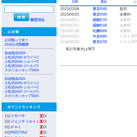
日時
競走
レ
2025/02/08
東京05R
新馬
2025/05/25
東京05R
未勝利
履歴消去
2025/06/21
函館07R
未勝利
2025/07/12
函館03R
未勝利
2025/07/26
札幌06R
未勝利
2026/03/15
中京08R
５００万
公式戦って何？
2026/05/23
東京07R
５００万
2026公式戦概要
集計対象外は薄字
自由指名2026
入札式2026-ホワイトC
入札式2026-シルバーC
入札式2026-ゴールドC
スタリオンカップ2026
自由指名2025
入札式2025-ホワイトC
入札式2025-シルバーC
入札式2025-ゴールドC
スタリオンカップ2025
1位
リサーチ
GI
2位
ジェンティルトシ
GI
3位
ＨＡＬ
GI
4位
PGOTTA2
GI