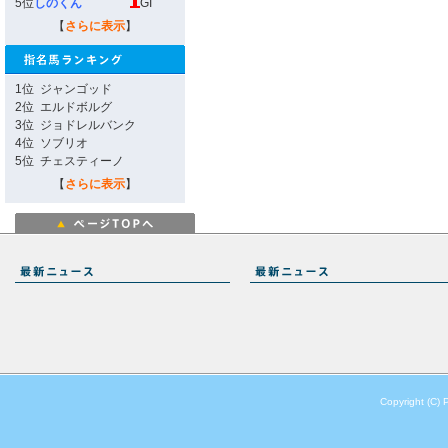
5位
しのくん
GI
【
さらに表示
】
1位
ジャンゴッド
2位
エルドボルグ
3位
ジョドレルバンク
4位
ソブリオ
5位
チェスティーノ
【
さらに表示
】
Copyright (C) 