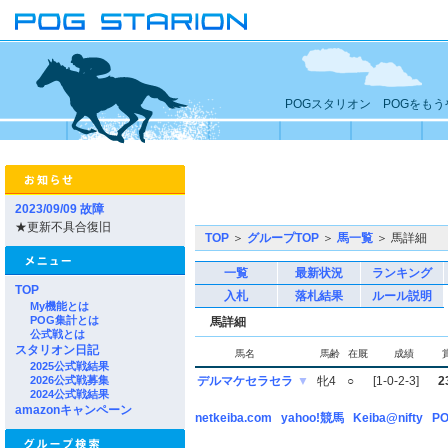
POGスタリオン POGをも
2023/09/09 故障
★更新不具合復旧
TOP
＞
グループTOP
＞
馬一覧
＞ 馬詳細
一覧
最新状況
ランキング
TOP
入札
落札結果
ルール説明
My機能とは
POG集計とは
馬詳細
公式戦とは
スタリオン日記
馬名
馬齢
在厩
成績
2025公式戦結果
2026公式戦募集
デルマケセラセラ
▼
牝4
○
[1-0-2-3]
2
2024公式戦結果
amazonキャンペーン
netkeiba.com
yahoo!競馬
Keiba@nifty
PO