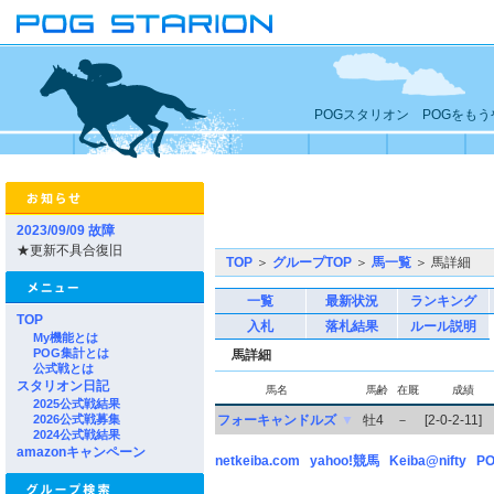
POGスタリオン POGをも
2023/09/09 故障
★更新不具合復旧
TOP
＞
グループTOP
＞
馬一覧
＞ 馬詳細
一覧
最新状況
ランキング
TOP
入札
落札結果
ルール説明
My機能とは
POG集計とは
馬詳細
公式戦とは
スタリオン日記
馬名
馬齢
在厩
成績
2025公式戦結果
2026公式戦募集
フォーキャンドルズ
▼
牡4
－
[2-0-2-11]
2024公式戦結果
amazonキャンペーン
netkeiba.com
yahoo!競馬
Keiba@nifty
PO