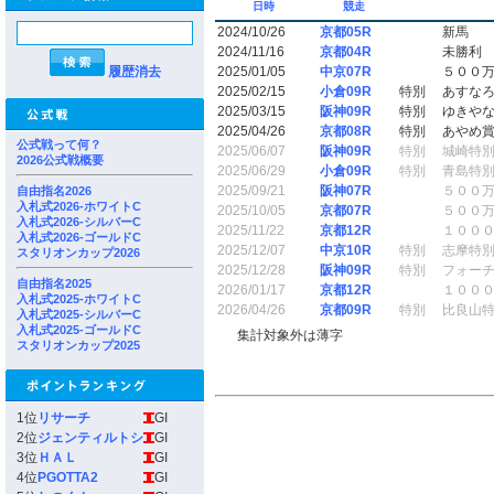
日時
競走
2024/10/26
京都05R
新馬
2024/11/16
京都04R
未勝利
履歴消去
2025/01/05
中京07R
５００
2025/02/15
小倉09R
特別
あすな
2025/03/15
阪神09R
特別
ゆきや
2025/04/26
京都08R
特別
あやめ
公式戦って何？
2025/06/07
阪神09R
特別
城崎特
2026公式戦概要
2025/06/29
小倉09R
特別
青島特
2025/09/21
阪神07R
５００
自由指名2026
入札式2026-ホワイトC
2025/10/05
京都07R
５００
入札式2026-シルバーC
2025/11/22
京都12R
１００
入札式2026-ゴールドC
2025/12/07
中京10R
特別
志摩特
スタリオンカップ2026
2025/12/28
阪神09R
特別
フォー
自由指名2025
2026/01/17
京都12R
１００
入札式2025-ホワイトC
2026/04/26
京都09R
特別
比良山
入札式2025-シルバーC
入札式2025-ゴールドC
集計対象外は薄字
スタリオンカップ2025
1位
リサーチ
GI
2位
ジェンティルトシ
GI
3位
ＨＡＬ
GI
4位
PGOTTA2
GI