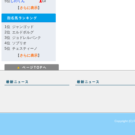
5位
しのくん
GI
【
さらに表示
】
1位
ジャンゴッド
2位
エルドボルグ
3位
ジョドレルバンク
4位
ソブリオ
5位
チェスティーノ
【
さらに表示
】
Copyright (C) 