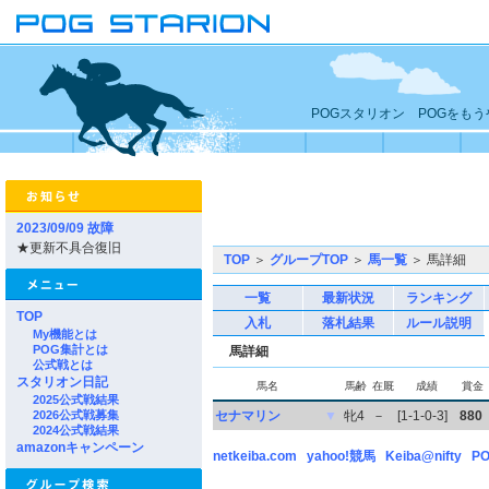
POGスタリオン POGをも
2023/09/09 故障
★更新不具合復旧
TOP
＞
グループTOP
＞
馬一覧
＞ 馬詳細
一覧
最新状況
ランキング
TOP
入札
落札結果
ルール説明
My機能とは
POG集計とは
馬詳細
公式戦とは
スタリオン日記
馬名
馬齢
在厩
成績
賞金
2025公式戦結果
2026公式戦募集
セナマリン
▼
牝4
－
[1-1-0-3]
880
2024公式戦結果
amazonキャンペーン
netkeiba.com
yahoo!競馬
Keiba@nifty
PO