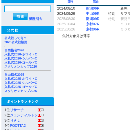
日時
競走
2024/08/10
新潟06R
新馬
2024/09/29
中山09R
特別
サフ
履歴消去
2025/08/30
新潟09R
特別
新発
2025/10/04
京都07R
５０
2025/10/26
京都06R
５０
集計対象外は薄字
公式戦って何？
2026公式戦概要
自由指名2026
入札式2026-ホワイトC
入札式2026-シルバーC
入札式2026-ゴールドC
スタリオンカップ2026
自由指名2025
入札式2025-ホワイトC
入札式2025-シルバーC
入札式2025-ゴールドC
スタリオンカップ2025
1位
リサーチ
GI
2位
ジェンティルトシ
GI
3位
ＨＡＬ
GI
4位
PGOTTA2
GI