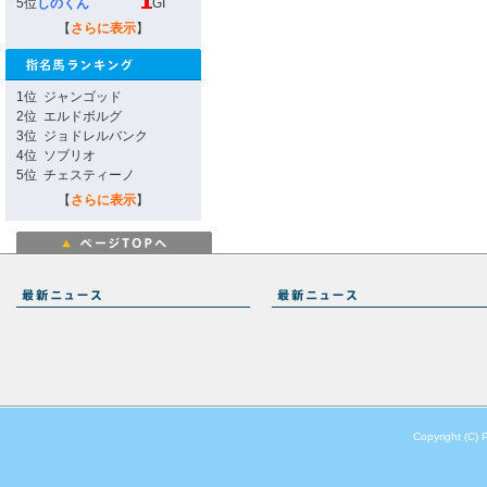
5位
しのくん
GI
【
さらに表示
】
1位
ジャンゴッド
2位
エルドボルグ
3位
ジョドレルバンク
4位
ソブリオ
5位
チェスティーノ
【
さらに表示
】
Copyright (C) 