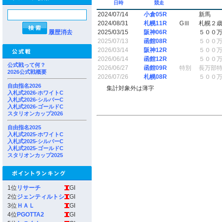
日時
競走
2024/07/14
小倉05R
新馬
2024/08/31
札幌11R
GⅢ
札幌２
履歴消去
2025/03/15
阪神06R
５００
2025/07/13
函館08R
５００
2026/03/14
阪神12R
５００
2026/06/14
函館12R
５００
公式戦って何？
2026/06/27
函館09R
特別
長万部
2026公式戦概要
2026/07/26
札幌08R
５００
自由指名2026
集計対象外は薄字
入札式2026-ホワイトC
入札式2026-シルバーC
入札式2026-ゴールドC
スタリオンカップ2026
自由指名2025
入札式2025-ホワイトC
入札式2025-シルバーC
入札式2025-ゴールドC
スタリオンカップ2025
1位
リサーチ
GI
2位
ジェンティルトシ
GI
3位
ＨＡＬ
GI
4位
PGOTTA2
GI