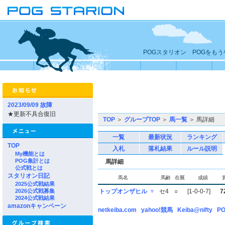
POGスタリオン POGをも
2023/09/09 故障
★更新不具合復旧
TOP
＞
グループTOP
＞
馬一覧
＞ 馬詳細
一覧
最新状況
ランキング
TOP
入札
落札結果
ルール説明
My機能とは
POG集計とは
馬詳細
公式戦とは
スタリオン日記
馬名
馬齢
在厩
成績
2025公式戦結果
2026公式戦募集
トップオンザヒル
▼
セ4
○
[1-0-0-7]
7
2024公式戦結果
amazonキャンペーン
netkeiba.com
yahoo!競馬
Keiba@nifty
PO