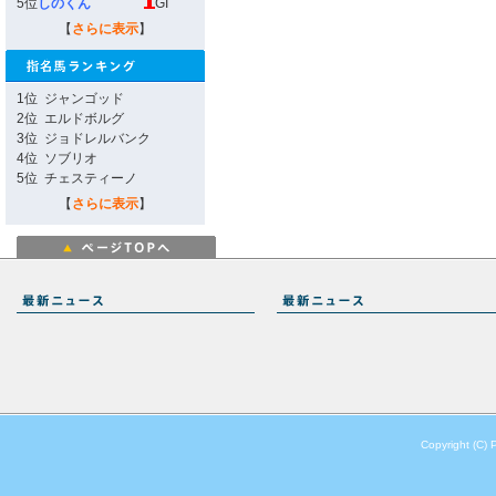
5位
しのくん
GI
【
さらに表示
】
1位
ジャンゴッド
2位
エルドボルグ
3位
ジョドレルバンク
4位
ソブリオ
5位
チェスティーノ
【
さらに表示
】
Copyright (C) 