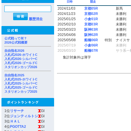
日時
競走
2024/11/03
京都05R
新馬
2024/11/23
京都02R
未勝利
履歴消去
2025/01/25
小倉01R
未勝利
2025/02/10
京都03R
未勝利
2025/03/23
阪神03R
未勝利
2025/04/06
阪神02R
未勝利
公式戦って何？
2025/05/08
船橋06R
特別
ナイスサ
2026公式戦概要
2025/07/19
小倉06R
未勝利
2026/03/10
船橋07R
サラ系一
自由指名2026
入札式2026-ホワイトC
集計対象外は薄字
入札式2026-シルバーC
入札式2026-ゴールドC
スタリオンカップ2026
自由指名2025
入札式2025-ホワイトC
入札式2025-シルバーC
入札式2025-ゴールドC
スタリオンカップ2025
1位
リサーチ
GI
2位
ジェンティルトシ
GI
3位
ＨＡＬ
GI
4位
PGOTTA2
GI