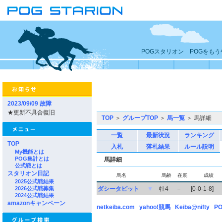
POGスタリオン POGをも
2023/09/09 故障
★更新不具合復旧
TOP
＞
グループTOP
＞
馬一覧
＞ 馬詳細
一覧
最新状況
ランキング
TOP
入札
落札結果
ルール説明
My機能とは
POG集計とは
馬詳細
公式戦とは
スタリオン日記
馬名
馬齢
在厩
成績
2025公式戦結果
2026公式戦募集
ダシータピット
▼
牡4
－
[0-0-1-8]
2024公式戦結果
amazonキャンペーン
netkeiba.com
yahoo!競馬
Keiba@nifty
PO