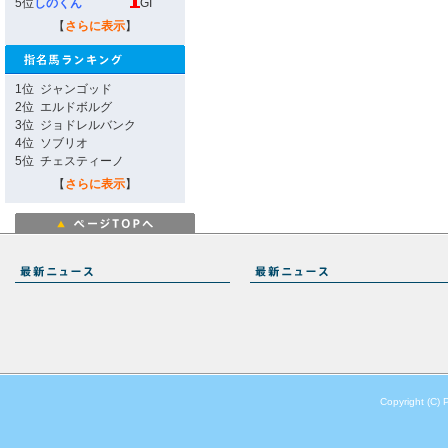
5位
しのくん
GI
【
さらに表示
】
1位
ジャンゴッド
2位
エルドボルグ
3位
ジョドレルバンク
4位
ソブリオ
5位
チェスティーノ
【
さらに表示
】
Copyright (C) 