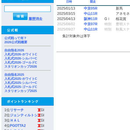
日時
競走
2025/01/13
中京05R
新馬
2025/03/15
中山11R
アネモネ
履歴消去
2025/04/13
阪神11R
GⅠ
桜花賞
2025/08/02
中京07R
特別
豊明ステ
2025/09/27
中山11R
特別
秋風ステ
集計対象外は薄字
公式戦って何？
2026公式戦概要
自由指名2026
入札式2026-ホワイトC
入札式2026-シルバーC
入札式2026-ゴールドC
スタリオンカップ2026
自由指名2025
入札式2025-ホワイトC
入札式2025-シルバーC
入札式2025-ゴールドC
スタリオンカップ2025
1位
リサーチ
GI
2位
ジェンティルトシ
GI
3位
ＨＡＬ
GI
4位
PGOTTA2
GI