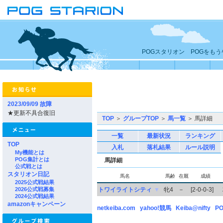
POGスタリオン POGをも
2023/09/09 故障
★更新不具合復旧
TOP
＞
グループTOP
＞
馬一覧
＞ 馬詳細
一覧
最新状況
ランキング
TOP
入札
落札結果
ルール説明
My機能とは
POG集計とは
馬詳細
公式戦とは
スタリオン日記
馬名
馬齢
在厩
成績
2025公式戦結果
2026公式戦募集
トワイライトシティ
▼
牝4
－
[2-0-0-3]
2024公式戦結果
amazonキャンペーン
netkeiba.com
yahoo!競馬
Keiba@nifty
PO