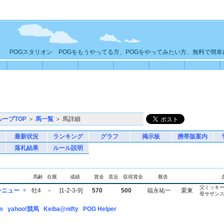
POGスタリオン POGをもうやってる方、POGをやってみたい方、無料で簡
ループTOP
＞
馬一覧
＞ 馬詳細
最新状況
ランキング
グラフ
掲示板
携帯版案内
落札結果
ルール説明
馬齢
在厩
成績
賞金
直近
収得賞金
厩舎
父ミッキ
ンニュー
▼
牡4
－
[1-2-3-9]
570
500
福永祐一
栗東
母サザン
m
yahoo!競馬
Keiba@nifty
POG Helper