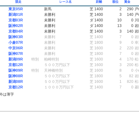
競走
レース名
距離
順位
賞金
東京05R
新馬
芝 1400
2
290
戸
新潟01R
未勝利
芝 1400
3
140
戸
京都03R
未勝利
ダ 1400
10
0
川
阪神02R
未勝利
ダ 1400
13
0
岩
京都04R
未勝利
芝 1400
3
140
岩
阪神03R
未勝利
芝 1400
7
0
岩
小倉07R
未勝利
芝 1800
9
0
幸
中京06R
未勝利
芝 1600
2
220
岩
阪神07R
未勝利
芝 1800
7
0
岩
新潟09R
特別
柏崎特別
芝 1600
4
170
松
京都12R
５００万円以下
芝 1600
3
200
松
阪神09R
特別
天神橋特別
芝 1600
8
0
小
阪神08R
５００万円以下
芝 1800
5
82
岩
新潟08R
５００万円以下
芝 1600
1
820
松
京都12R
１０００万円以下
芝 1400
7
0
菱
外は薄字