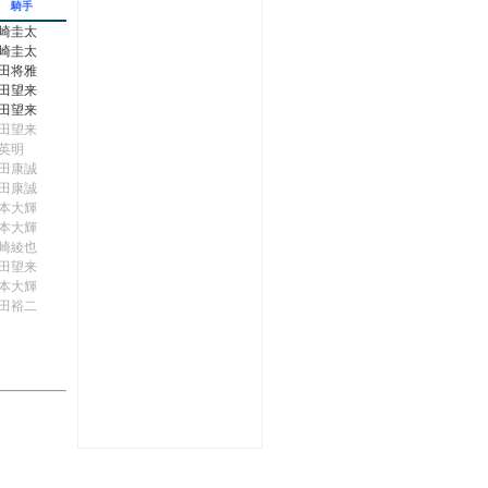
騎手
崎圭太
崎圭太
田将雅
田望来
田望来
田望来
英明
田康誠
田康誠
本大輝
本大輝
崎綾也
田望来
本大輝
田裕二