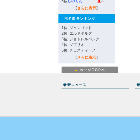
5位
しのくん
GI
【
さらに表示
】
1位
ジャンゴッド
2位
エルドボルグ
3位
ジョドレルバンク
4位
ソブリオ
5位
チェスティーノ
【
さらに表示
】