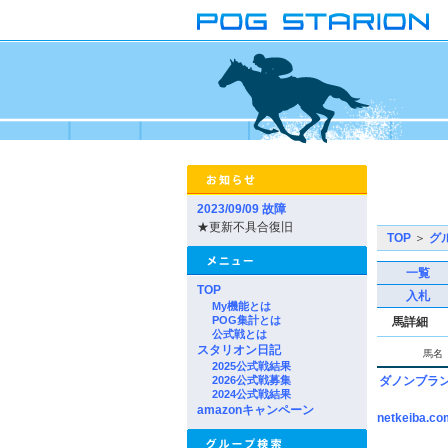
2023/09/09 故障
★更新不具合復旧
TOP
＞
グ
一覧
TOP
入札
My機能とは
POG集計とは
馬詳細
公式戦とは
スタリオン日記
馬名
2025公式戦結果
2026公式戦募集
ダノンブラ
2024公式戦結果
amazonキャンペーン
netkeiba.co