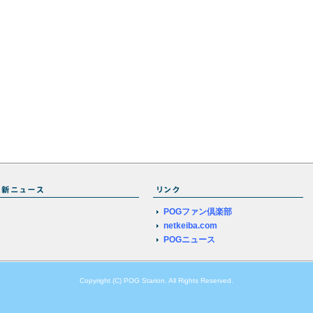
POGファン倶楽部
netkeiba.com
POGニュース
Copyright (C) POG Starion. All Rights Reserved.