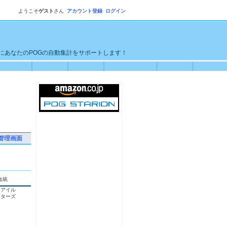
ようこそ
ゲスト
さん
アカウント登録
ログイン
単にあなたのPOGの自動集計をサポートします！
管理画面
血統
ーアイル
スターズ