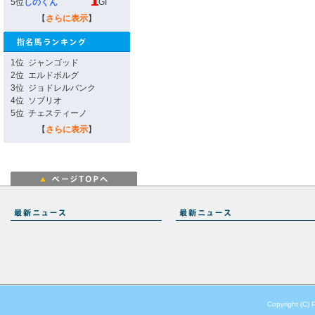
5位
しのくん
GI
【
さらに表示
】
1位
ジャンゴッド
2位
エルドボルグ
3位
ジョドレルバンク
4位
ソブリオ
5位
チェスティーノ
【
さらに表示
】
Copyright (C) 