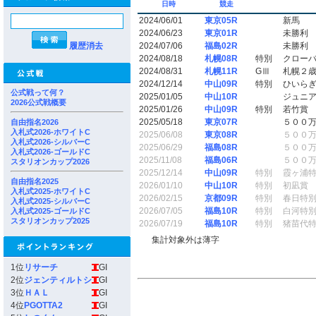
日時
競走
2024/06/01
東京05R
新馬
2024/06/23
東京01R
未勝利
履歴消去
2024/07/06
福島02R
未勝利
2024/08/18
札幌08R
特別
クロー
2024/08/31
札幌11R
GⅢ
札幌２
2024/12/14
中山09R
特別
ひいら
公式戦って何？
2025/01/05
中山10R
ジュニ
2026公式戦概要
2025/01/26
中山09R
特別
若竹賞
2025/05/18
東京07R
５００
自由指名2026
入札式2026-ホワイトC
2025/06/08
東京08R
５００
入札式2026-シルバーC
2025/06/29
福島08R
５００
入札式2026-ゴールドC
2025/11/08
福島06R
５００
スタリオンカップ2026
2025/12/14
中山09R
特別
霞ヶ浦
自由指名2025
2026/01/10
中山10R
特別
初凪賞
入札式2025-ホワイトC
2026/02/15
京都09R
特別
春日特
入札式2025-シルバーC
2026/07/05
福島10R
特別
白河特
入札式2025-ゴールドC
スタリオンカップ2025
2026/07/19
福島10R
特別
猪苗代
集計対象外は薄字
1位
リサーチ
GI
2位
ジェンティルトシ
GI
3位
ＨＡＬ
GI
4位
PGOTTA2
GI