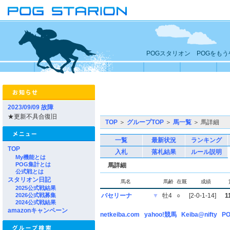
POGスタリオン POGをも
2023/09/09 故障
★更新不具合復旧
TOP
＞
グループTOP
＞
馬一覧
＞ 馬詳細
一覧
最新状況
ランキング
TOP
入札
落札結果
ルール説明
My機能とは
POG集計とは
馬詳細
公式戦とは
スタリオン日記
馬名
馬齢
在厩
成績
2025公式戦結果
2026公式戦募集
バセリーナ
▼
牡4
○
[2-0-1-14]
1
2024公式戦結果
amazonキャンペーン
netkeiba.com
yahoo!競馬
Keiba@nifty
PO