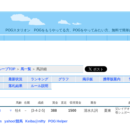
POGスタリオン POGをもうやってる方、POGをやってみたい方、無料で簡
ループTOP
＞
馬一覧
＞ 馬詳細
最新状況
ランキング
グラフ
掲示板
携帯版案内
落札結果
ルール説明
馬齢
在厩
成績
賞金
直近
収得賞金
厩舎
父レイデオ
ロ
▼
牡4
－
[3-4-2-5]
388
1500
清水久詞
栗東
母シュガー
m
yahoo!競馬
Keiba@nifty
POG Helper