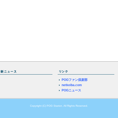
POGファン倶楽部
netkeiba.com
POGニュース
Copyright (C) POG Starion. All Rights Reserved.