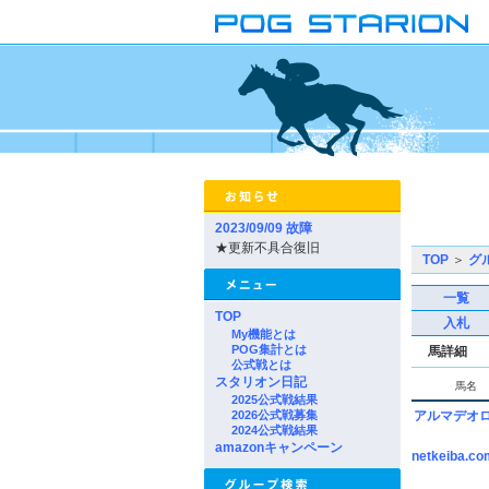
2023/09/09 故障
★更新不具合復旧
TOP
＞
グ
一覧
TOP
入札
My機能とは
POG集計とは
馬詳細
公式戦とは
スタリオン日記
馬名
2025公式戦結果
2026公式戦募集
アルマデオ
2024公式戦結果
amazonキャンペーン
netkeiba.co