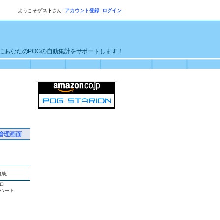
ようこそ
ゲスト
さん
アカウント登録
ログイン
単にあなたのPOGの自動集計をサポートします！
管理画面
血統
ロ
ハート