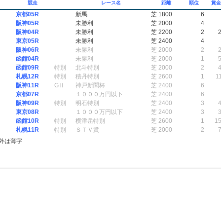
競走
レース名
距離
順位
賞
京都05R
新馬
芝 1800
6
阪神05R
未勝利
芝 2000
4
阪神04R
未勝利
芝 2200
2
東京05R
未勝利
芝 2400
4
阪神06R
未勝利
芝 2000
2
函館04R
未勝利
芝 2000
1
函館09R
特別
北斗特別
芝 2000
2
札幌12R
特別
積丹特別
芝 2600
1
1
阪神11R
GⅡ
神戸新聞杯
芝 2400
6
京都07R
１０００万円以下
芝 2400
6
阪神09R
特別
明石特別
芝 2400
3
東京08R
１０００万円以下
芝 2400
3
函館10R
特別
横津岳特別
芝 2600
1
1
札幌11R
特別
ＳＴＶ賞
芝 2000
2
外は薄字