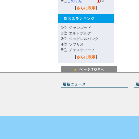
5位
しのくん
GI
【
さらに表示
】
1位
ジャンゴッド
2位
エルドボルグ
3位
ジョドレルバンク
4位
ソブリオ
5位
チェスティーノ
【
さらに表示
】