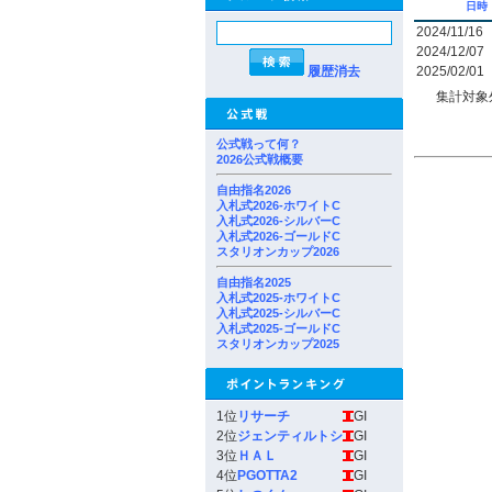
日時
2024/11/16
2024/12/07
履歴消去
2025/02/01
集計対象
公式戦って何？
2026公式戦概要
自由指名2026
入札式2026-ホワイトC
入札式2026-シルバーC
入札式2026-ゴールドC
スタリオンカップ2026
自由指名2025
入札式2025-ホワイトC
入札式2025-シルバーC
入札式2025-ゴールドC
スタリオンカップ2025
1位
リサーチ
GI
2位
ジェンティルトシ
GI
3位
ＨＡＬ
GI
4位
PGOTTA2
GI