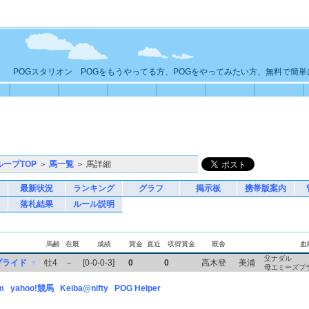
POGスタリオン POGをもうやってる方、POGをやってみたい方、無料で簡
ループTOP
＞
馬一覧
＞ 馬詳細
最新状況
ランキング
グラフ
掲示板
携帯版案内
落札結果
ルール説明
馬齢
在厩
成績
賞金
直近
収得賞金
厩舎
血
父ナダル
プライド
▼
牡4
－
[0-0-0-3]
0
0
高木登
美浦
母エミーズプ
m
yahoo!競馬
Keiba@nifty
POG Helper