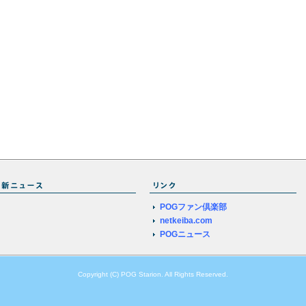
POGファン倶楽部
netkeiba.com
POGニュース
Copyright (C) POG Starion. All Rights Reserved.