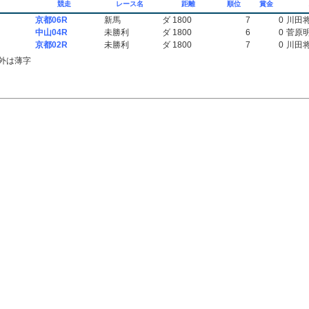
競走
レース名
距離
順位
賞金
京都06R
新馬
ダ 1800
7
0
川田
中山04R
未勝利
ダ 1800
6
0
菅原
京都02R
未勝利
ダ 1800
7
0
川田
外は薄字