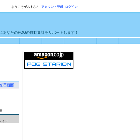
ようこそ
ゲスト
さん
アカウント登録
ログイン
単にあなたのPOGの自動集計をサポートします！
管理画面
統
ライド