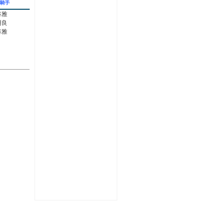
騎手
将雅
明良
将雅