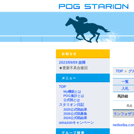
2023/09/09 故障
★更新不具合復旧
TOP
＞
グ
一覧
TOP
入札
My機能とは
POG集計とは
馬詳細
公式戦とは
スタリオン日記
馬名
2025公式戦結果
2026公式戦募集
ランフォザ
2024公式戦結果
amazonキャンペーン
netkeiba.co