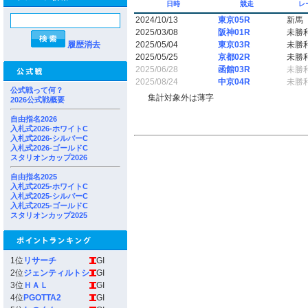
日時
競走
レ
2024/10/13
東京05R
新馬
2025/03/08
阪神01R
未勝
履歴消去
2025/05/04
東京03R
未勝
2025/05/25
京都02R
未勝
2025/06/28
函館03R
未勝
2025/08/24
中京04R
未勝
公式戦って何？
集計対象外は薄字
2026公式戦概要
自由指名2026
入札式2026-ホワイトC
入札式2026-シルバーC
入札式2026-ゴールドC
スタリオンカップ2026
自由指名2025
入札式2025-ホワイトC
入札式2025-シルバーC
入札式2025-ゴールドC
スタリオンカップ2025
1位
リサーチ
GI
2位
ジェンティルトシ
GI
3位
ＨＡＬ
GI
4位
PGOTTA2
GI