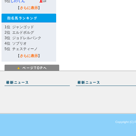
5位
しのくん
GI
【
さらに表示
】
1位
ジャンゴッド
2位
エルドボルグ
3位
ジョドレルバンク
4位
ソブリオ
5位
チェスティーノ
【
さらに表示
】
Copyright (C) 