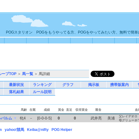
POGスタリオン POGをもうやってる方、POGをやってみたい方、無料で簡
ループTOP
＞
馬一覧
＞ 馬詳細
最新状況
ランキング
グラフ
掲示板
携帯版案内
落札結果
ルール説明
馬齢
在厩
成績
賞金
直近
収得賞金
厩舎
血
父レイデオロ
ルバルム
▼
牝4
－
[0-0-0-5]
0
0
武井亮
美浦
母グリューネ
m
yahoo!競馬
Keiba@nifty
POG Helper