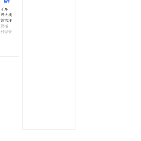
騎手
ドイル
団野大成
古川吉洋
荻野極
今村聖奈