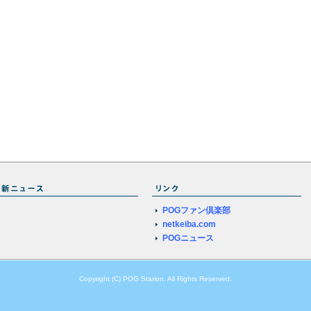
POGファン倶楽部
netkeiba.com
POGニュース
Copyright (C) POG Starion. All Rights Reserved.