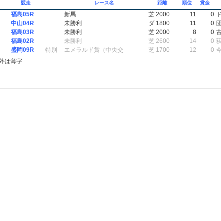
競走
レース名
距離
順位
賞金
福島05R
新馬
芝 2000
11
0
中山04R
未勝利
ダ 1800
11
0
福島03R
未勝利
芝 2000
8
0
福島02R
未勝利
芝 2600
14
0
盛岡09R
特別
エメラルド賞（中央交
芝 1700
12
0
外は薄字