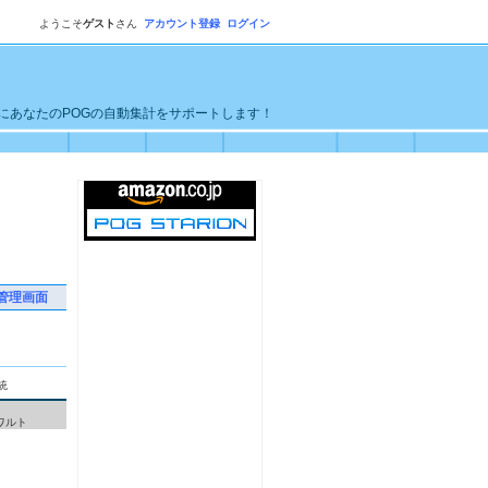
ようこそ
ゲスト
さん
アカウント登録
ログイン
単にあなたのPOGの自動集計をサポートします！
管理画面
統
ワルト