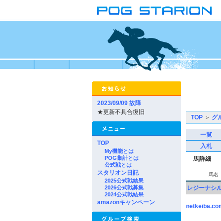
2023/09/09 故障
★更新不具合復旧
TOP
＞
グ
一覧
TOP
入札
My機能とは
POG集計とは
馬詳細
公式戦とは
スタリオン日記
馬名
2025公式戦結果
2026公式戦募集
レジーナシ
2024公式戦結果
amazonキャンペーン
netkeiba.co