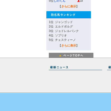
5位
しのくん
GI
【
さらに表示
】
1位
ジャンゴッド
2位
エルドボルグ
3位
ジョドレルバンク
4位
ソブリオ
5位
チェスティーノ
【
さらに表示
】