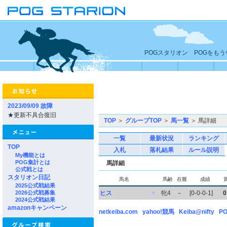
POGスタリオン POGをも
2023/09/09 故障
★更新不具合復旧
TOP
＞
グループTOP
＞
馬一覧
＞ 馬詳細
一覧
最新状況
ランキング
TOP
入札
落札結果
ルール説明
My機能とは
POG集計とは
馬詳細
公式戦とは
スタリオン日記
馬名
馬齢
在厩
成績
2025公式戦結果
2026公式戦募集
ヒス
▼
牝4
－
[0-0-0-1]
0
2024公式戦結果
amazonキャンペーン
netkeiba.com
yahoo!競馬
Keiba@nifty
PO