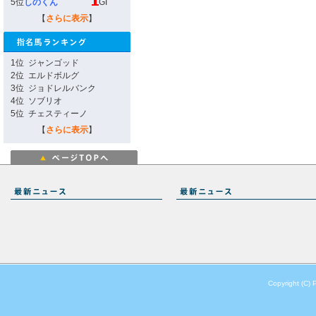
5位
しのくん
GI
【
さらに表示
】
1位
ジャンゴッド
2位
エルドボルグ
3位
ジョドレルバンク
4位
ソブリオ
5位
チェスティーノ
【
さらに表示
】
Copyright (C) 