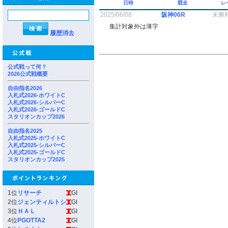
日時
競走
レ
2025/06/08
阪神06R
未勝
集計対象外は薄字
履歴消去
公式戦って何？
2026公式戦概要
自由指名2026
入札式2026-ホワイトC
入札式2026-シルバーC
入札式2026-ゴールドC
スタリオンカップ2026
自由指名2025
入札式2025-ホワイトC
入札式2025-シルバーC
入札式2025-ゴールドC
スタリオンカップ2025
1位
リサーチ
GI
2位
ジェンティルトシ
GI
3位
ＨＡＬ
GI
4位
PGOTTA2
GI