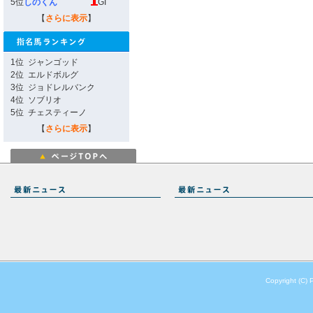
5位
しのくん
GI
【
さらに表示
】
1位
ジャンゴッド
2位
エルドボルグ
3位
ジョドレルバンク
4位
ソブリオ
5位
チェスティーノ
【
さらに表示
】
Copyright (C) 