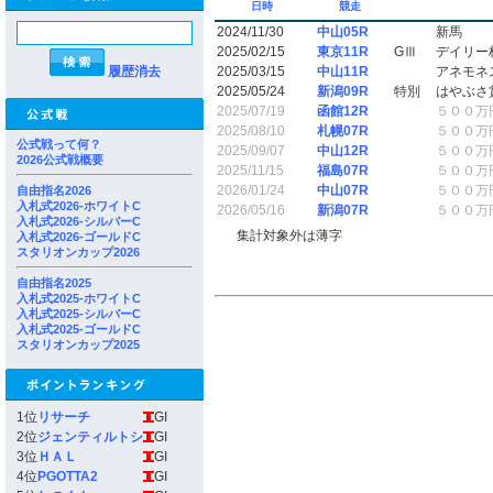
日時
競走
2024/11/30
中山05R
新馬
2025/02/15
東京11R
GⅢ
デイリー
履歴消去
2025/03/15
中山11R
アネモネ
2025/05/24
新潟09R
特別
はやぶさ
2025/07/19
函館12R
５００万
2025/08/10
札幌07R
５００万
公式戦って何？
2025/09/07
中山12R
５００万
2026公式戦概要
2025/11/15
福島07R
５００万
2026/01/24
中山07R
５００万
自由指名2026
入札式2026-ホワイトC
2026/05/16
新潟07R
５００万
入札式2026-シルバーC
集計対象外は薄字
入札式2026-ゴールドC
スタリオンカップ2026
自由指名2025
入札式2025-ホワイトC
入札式2025-シルバーC
入札式2025-ゴールドC
スタリオンカップ2025
1位
リサーチ
GI
2位
ジェンティルトシ
GI
3位
ＨＡＬ
GI
4位
PGOTTA2
GI