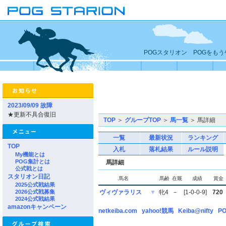
POGスタリオン POGをも
2023/09/09 故障
★更新不具合復旧
TOP
＞
グループTOP
＞
馬一覧
＞ 馬詳細
一覧
最新状況
ランキング
TOP
入札
落札結果
ルール説明
My機能とは
POG集計とは
馬詳細
公式戦とは
スタリオン日記
馬名
馬齢
在厩
成績
賞金
2025公式戦結果
2026公式戦募集
ヴィヴァラリス
▼
牝4
－
[1-0-0-9]
720
2024公式戦結果
amazonキャンペーン
netkeiba.com
yahoo!競馬
Keiba@nifty
PO