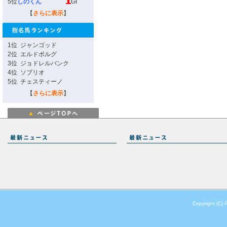
5位
しのくん
GI
【
さらに表示
】
1位
ジャンゴッド
2位
エルドボルグ
3位
ジョドレルバンク
4位
ソブリオ
5位
チェスティーノ
【
さらに表示
】
Copyright (C) 