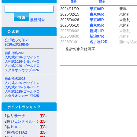
日時
競走
2024/11/09
東京06R
新馬
2025/02/15
東京06R
未勝利
履歴消去
2025/04/26
東京05R
未勝利
2025/05/10
東京05R
未勝利
2025/08/02
新潟11R
未勝利
2025/08/30
新潟07R
未勝利
公式戦って何？
2026/01/01
名古屋12R
願いを込
2026公式戦概要
集計対象外は薄字
自由指名2026
入札式2026-ホワイトC
入札式2026-シルバーC
入札式2026-ゴールドC
スタリオンカップ2026
自由指名2025
入札式2025-ホワイトC
入札式2025-シルバーC
入札式2025-ゴールドC
スタリオンカップ2025
1位
リサーチ
GI
2位
ジェンティルトシ
GI
3位
ＨＡＬ
GI
4位
PGOTTA2
GI