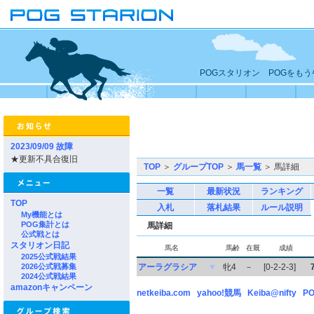
POGスタリオン POGをも
2023/09/09 故障
★更新不具合復旧
TOP
＞
グループTOP
＞
馬一覧
＞ 馬詳細
一覧
最新状況
ランキング
TOP
入札
落札結果
ルール説明
My機能とは
POG集計とは
馬詳細
公式戦とは
スタリオン日記
馬名
馬齢
在厩
成績
2025公式戦結果
2026公式戦募集
アーラグラシア
▼
牝4
－
[0-2-2-3]
2024公式戦結果
amazonキャンペーン
netkeiba.com
yahoo!競馬
Keiba@nifty
PO