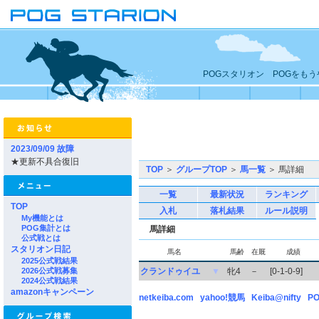
POGスタリオン POGをも
2023/09/09 故障
★更新不具合復旧
TOP
＞
グループTOP
＞
馬一覧
＞ 馬詳細
一覧
最新状況
ランキング
TOP
入札
落札結果
ルール説明
My機能とは
POG集計とは
馬詳細
公式戦とは
スタリオン日記
馬名
馬齢
在厩
成績
2025公式戦結果
2026公式戦募集
クランドゥイユ
▼
牝4
－
[0-1-0-9]
2024公式戦結果
amazonキャンペーン
netkeiba.com
yahoo!競馬
Keiba@nifty
PO