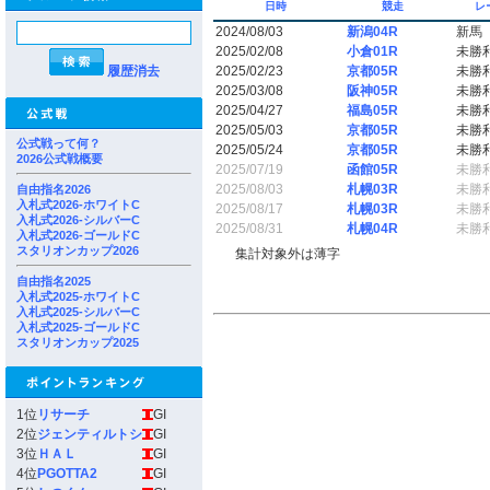
日時
競走
レ
2024/08/03
新潟04R
新馬
2025/02/08
小倉01R
未勝
履歴消去
2025/02/23
京都05R
未勝
2025/03/08
阪神05R
未勝
2025/04/27
福島05R
未勝
2025/05/03
京都05R
未勝
公式戦って何？
2025/05/24
京都05R
未勝
2026公式戦概要
2025/07/19
函館05R
未勝
2025/08/03
札幌03R
未勝
自由指名2026
入札式2026-ホワイトC
2025/08/17
札幌03R
未勝
入札式2026-シルバーC
2025/08/31
札幌04R
未勝
入札式2026-ゴールドC
スタリオンカップ2026
集計対象外は薄字
自由指名2025
入札式2025-ホワイトC
入札式2025-シルバーC
入札式2025-ゴールドC
スタリオンカップ2025
1位
リサーチ
GI
2位
ジェンティルトシ
GI
3位
ＨＡＬ
GI
4位
PGOTTA2
GI