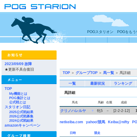
POGスタリオン POGをも
2023/09/09 故障
★更新不具合復旧
TOP
＞
グループTOP
＞
馬一覧
＞ 馬詳細
一覧
最新状況
ランキング
TOP
馬詳細
My機能とは
POG集計とは
公式戦とは
馬名
馬齢
在厩
成績
スタリオン日記
クリノハレルヤ
▼
牝5
－
[2-2-2-12]
2025公式戦結果
2026公式戦募集
2024公式戦結果
netkeiba.com
yahoo!競馬
Keiba@nifty
PO
amazonキャンペーン
日時
競走