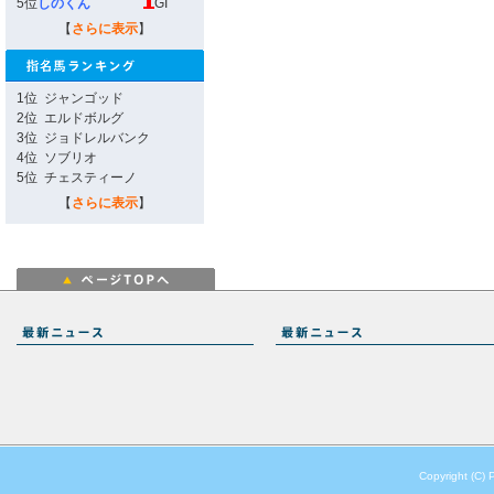
5位
しのくん
GI
【
さらに表示
】
1位
ジャンゴッド
2位
エルドボルグ
3位
ジョドレルバンク
4位
ソブリオ
5位
チェスティーノ
【
さらに表示
】
Copyright (C) 