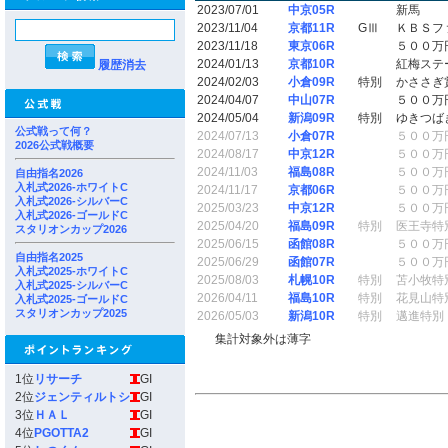
2023/07/01
中京05R
新馬
2023/11/04
京都11R
GⅢ
ＫＢＳフ
2023/11/18
東京06R
５００万
2024/01/13
京都10R
紅梅ステ
履歴消去
2024/02/03
小倉09R
特別
かささぎ
2024/04/07
中山07R
５００万
2024/05/04
新潟09R
特別
ゆきつば
公式戦って何？
2024/07/13
小倉07R
５００万
2026公式戦概要
2024/08/17
中京12R
５００万
2024/11/03
福島08R
５００万
自由指名2026
入札式2026-ホワイトC
2024/11/17
京都06R
５００万
入札式2026-シルバーC
2025/03/23
中京12R
５００万
入札式2026-ゴールドC
2025/04/20
福島09R
特別
医王寺特
スタリオンカップ2026
2025/06/15
函館08R
５００万
自由指名2025
2025/06/29
函館07R
５００万
入札式2025-ホワイトC
2025/08/03
札幌10R
特別
苫小牧特
入札式2025-シルバーC
2026/04/11
福島10R
特別
花見山特
入札式2025-ゴールドC
スタリオンカップ2025
2026/05/03
新潟10R
特別
邁進特別
集計対象外は薄字
1位
リサーチ
GI
2位
ジェンティルトシ
GI
3位
ＨＡＬ
GI
4位
PGOTTA2
GI