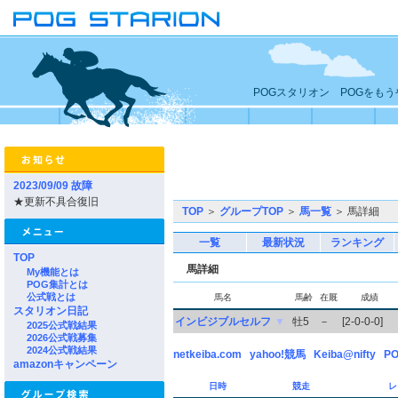
POGスタリオン POGをも
2023/09/09 故障
★更新不具合復旧
TOP
＞
グループTOP
＞
馬一覧
＞ 馬詳細
一覧
最新状況
ランキング
TOP
馬詳細
My機能とは
POG集計とは
公式戦とは
馬名
馬齢
在厩
成績
スタリオン日記
インビジブルセルフ
▼
牡5
－
[2-0-0-0]
2025公式戦結果
2026公式戦募集
2024公式戦結果
netkeiba.com
yahoo!競馬
Keiba@nifty
PO
amazonキャンペーン
日時
競走
レ