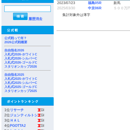
2023/07/23
福島05R
新馬
2025/03/30
中京06R
５００万
集計対象外は薄字
履歴消去
公式戦って何？
2026公式戦概要
自由指名2026
入札式2026-ホワイトC
入札式2026-シルバーC
入札式2026-ゴールドC
スタリオンカップ2026
自由指名2025
入札式2025-ホワイトC
入札式2025-シルバーC
入札式2025-ゴールドC
スタリオンカップ2025
1位
リサーチ
GI
2位
ジェンティルトシ
GI
3位
ＨＡＬ
GI
4位
PGOTTA2
GI