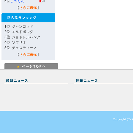
5位
しのくん
GI
【
さらに表示
】
1位
ジャンゴッド
2位
エルドボルグ
3位
ジョドレルバンク
4位
ソブリオ
5位
チェスティーノ
【
さらに表示
】
Copyright (C) 