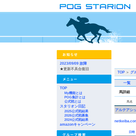
2023/09/09 故障
★更新不具合復旧
TOP
＞
グ
一覧
TOP
馬詳細
My機能とは
POG集計とは
公式戦とは
馬名
スタリオン日記
アルテアシ
2025公式戦結果
2026公式戦募集
2024公式戦結果
netkeiba.co
amazonキャンペーン
日時