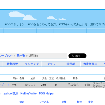
POGスタリオン POGをもうやってる方、POGをやってみたい方、無料で簡
ループTOP
＞
馬一覧
＞ 馬詳細
最新状況
ランキング
グラフ
掲示板
携帯版案内
馬齢
在厩
成績
賞金
直近
収得賞金
厩舎
父ルーラー
ップ
▼
牡5
－
[0-0-1-3]
250
0
手塚貴久
美浦
母ギモーヴ
m
yahoo!競馬
Keiba@nifty
POG Helper
競走
レース名
距離
順位
賞金