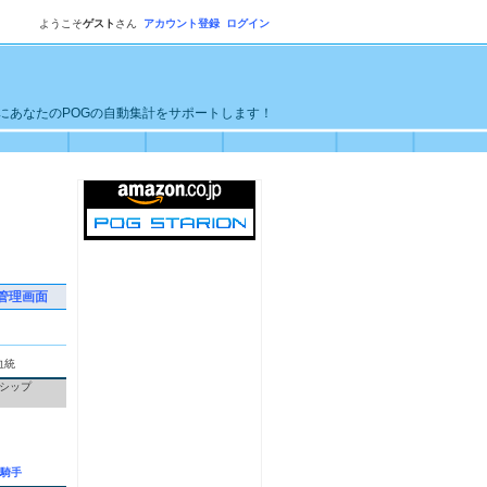
ようこそ
ゲスト
さん
アカウント登録
ログイン
単にあなたのPOGの自動集計をサポートします！
管理画面
血統
シップ
騎手