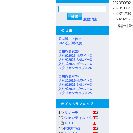
2023/09/02
2023/11/04
2023/12/03
2024/02/17
履歴消去
集計対象
公式戦って何？
2026公式戦概要
自由指名2026
入札式2026-ホワイトC
入札式2026-シルバーC
入札式2026-ゴールドC
スタリオンカップ2026
自由指名2025
入札式2025-ホワイトC
入札式2025-シルバーC
入札式2025-ゴールドC
スタリオンカップ2025
1位
リサーチ
GI
2位
ジェンティルトシ
GI
3位
ＨＡＬ
GI
4位
PGOTTA2
GI