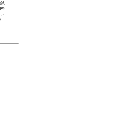
康誠
明秀
カン
雅