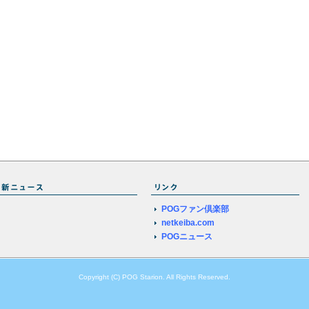
POGファン倶楽部
netkeiba.com
POGニュース
Copyright (C) POG Starion. All Rights Reserved.