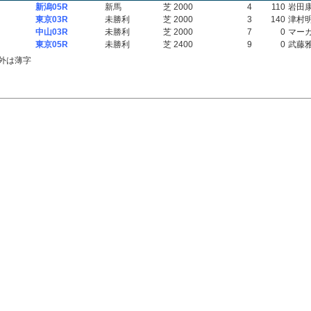
新潟05R
新馬
芝 2000
4
110
岩田
東京03R
未勝利
芝 2000
3
140
津村
中山03R
未勝利
芝 2000
7
0
マー
東京05R
未勝利
芝 2400
9
0
武藤
外は薄字