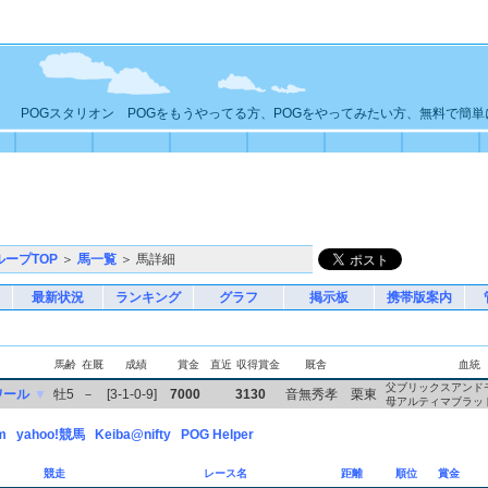
POGスタリオン POGをもうやってる方、POGをやってみたい方、無料で簡
ループTOP
＞
馬一覧
＞ 馬詳細
最新状況
ランキング
グラフ
掲示板
携帯版案内
馬齢
在厩
成績
賞金
直近
収得賞金
厩舎
血統
父ブリックスアンド
ワール
▼
牡5
－
[3-1-0-9]
7000
3130
音無秀孝
栗東
母アルティマブラッ
m
yahoo!競馬
Keiba@nifty
POG Helper
競走
レース名
距離
順位
賞金