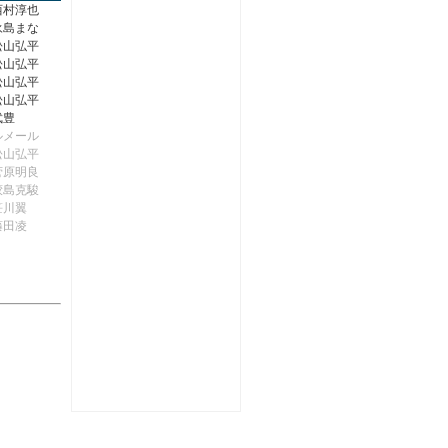
西村淳也
永島まな
松山弘平
松山弘平
松山弘平
松山弘平
武豊
ルメール
松山弘平
菅原明良
鮫島克駿
笹川翼
藤田凌