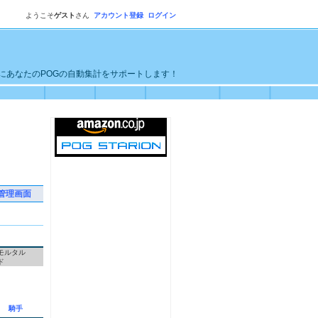
ようこそ
ゲスト
さん
アカウント登録
ログイン
単にあなたのPOGの自動集計をサポートします！
管理画面
モルタル
ド
騎手