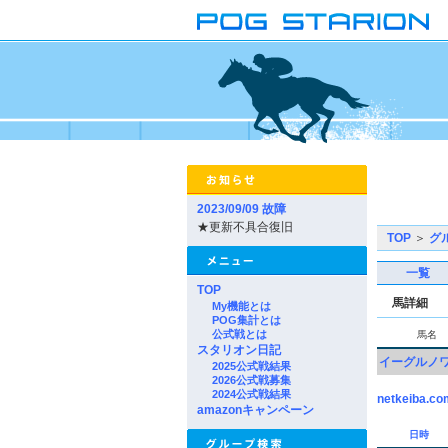
2023/09/09 故障
★更新不具合復旧
TOP
＞
グ
一覧
TOP
馬詳細
My機能とは
POG集計とは
公式戦とは
馬名
スタリオン日記
イーグルノ
2025公式戦結果
2026公式戦募集
2024公式戦結果
netkeiba.co
amazonキャンペーン
日時