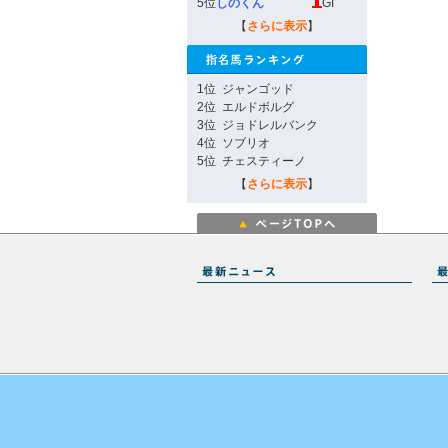
5位
しのくん
GI
【
さらに表示
】
1位
ジャンゴッド
2位
エルドボルグ
3位
ジョドレルバンク
4位
ソブリオ
5位
チェスティーノ
【
さらに表示
】