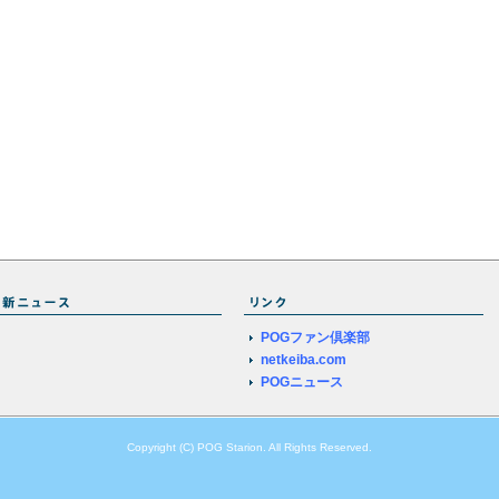
POGファン倶楽部
netkeiba.com
POGニュース
Copyright (C) POG Starion. All Rights Reserved.