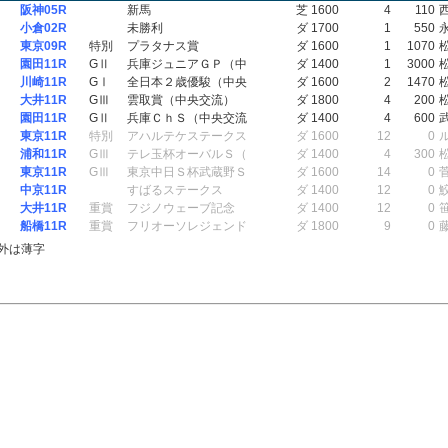
阪神05R
新馬
芝 1600
4
110
小倉02R
未勝利
ダ 1700
1
550
東京09R
特別
プラタナス賞
ダ 1600
1
1070
園田11R
GⅡ
兵庫ジュニアＧＰ（中
ダ 1400
1
3000
川崎11R
GⅠ
全日本２歳優駿（中央
ダ 1600
2
1470
大井11R
GⅢ
雲取賞（中央交流）
ダ 1800
4
200
園田11R
GⅡ
兵庫ＣｈＳ（中央交流
ダ 1400
4
600
東京11R
特別
アハルテケステークス
ダ 1600
12
0
浦和11R
GⅢ
テレ玉杯オーバルＳ（
ダ 1400
4
300
東京11R
GⅢ
東京中日Ｓ杯武蔵野Ｓ
ダ 1600
14
0
中京11R
すばるステークス
ダ 1400
12
0
大井11R
重賞
フジノウェーブ記念
ダ 1400
12
0
船橋11R
重賞
フリオーソレジェンド
ダ 1800
9
0
外は薄字