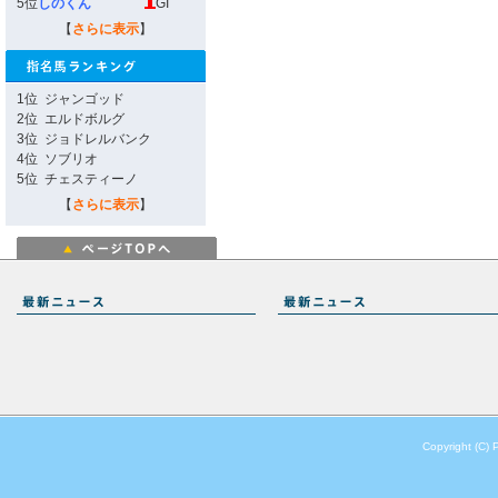
5位
しのくん
GI
【
さらに表示
】
1位
ジャンゴッド
2位
エルドボルグ
3位
ジョドレルバンク
4位
ソブリオ
5位
チェスティーノ
【
さらに表示
】
Copyright (C) 