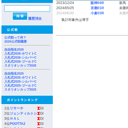
2023/12/24
阪神04R
新馬
2024/05/25
京都01R
未勝
2024/06/30
小倉03R
未勝
履歴消去
集計対象外は薄字
公式戦って何？
2026公式戦概要
自由指名2026
入札式2026-ホワイトC
入札式2026-シルバーC
入札式2026-ゴールドC
スタリオンカップ2026
自由指名2025
入札式2025-ホワイトC
入札式2025-シルバーC
入札式2025-ゴールドC
スタリオンカップ2025
1位
リサーチ
GI
2位
ジェンティルトシ
GI
3位
ＨＡＬ
GI
4位
PGOTTA2
GI