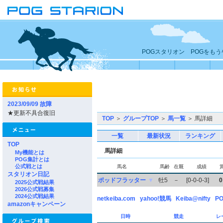
POGスタリオン POGをも
2023/09/09 故障
★更新不具合復旧
TOP
＞
グループTOP
＞
馬一覧
＞ 馬詳細
一覧
最新状況
ランキング
TOP
馬詳細
My機能とは
POG集計とは
公式戦とは
馬名
馬齢
在厩
成績
スタリオン日記
ポッドフラッター
▼
牡5
－
[0-0-0-3]
0
2025公式戦結果
2026公式戦募集
2024公式戦結果
netkeiba.com
yahoo!競馬
Keiba@nifty
PO
amazonキャンペーン
日時
競走
レ