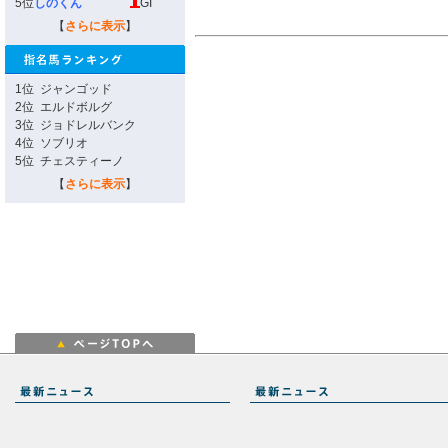
5位
しのくん
GI
【
さらに表示
】
1位
ジャンゴッド
2位
エルドボルグ
3位
ジョドレルバンク
4位
ソブリオ
5位
チェスティーノ
【
さらに表示
】