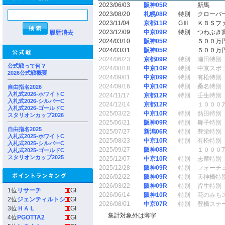
2023/06/03
阪神05R
新馬
2023/08/20
札幌08R
特別
クローバ
2023/11/04
京都11R
GⅢ
ＫＢＳフ
2023/12/09
中京09R
特別
つわぶき
履歴消去
2024/03/10
阪神05R
５００万
2024/03/31
阪神05R
５００万
2024/06/23
京都09R
特別
瀬田特別
公式戦って何？
2024/08/18
中京10R
特別
中京スポ
2026公式戦概要
2024/09/01
中京09R
特別
有松特別
2024/09/16
中京10R
特別
桑名特別
自由指名2026
入札式2026-ホワイトC
2024/11/17
京都12R
特別
壬生特別
入札式2026-シルバーC
2024/12/14
京都12R
１０００
入札式2026-ゴールドC
2025/03/22
中京10R
特別
熱田特別
スタリオンカップ2026
2025/06/21
阪神09R
特別
舞子特別
自由指名2025
2025/07/27
新潟06R
特別
豊栄特別
入札式2025-ホワイトC
2025/08/23
中京10R
特別
有松特別
入札式2025-シルバーC
2025/09/27
阪神08R
１０００
入札式2025-ゴールドC
スタリオンカップ2025
2025/12/07
中京10R
特別
志摩特別
2025/12/28
阪神09R
特別
フォーチ
2026/02/22
阪神09R
特別
天神橋特
2026/03/22
阪神09R
特別
皆生特別
1位
リサーチ
GI
2026/06/14
阪神10R
特別
花のみち
2位
ジェンティルトシ
GI
2026/08/01
中京07R
特別
豊橋ステ
3位
ＨＡＬ
GI
集計対象外は薄字
4位
PGOTTA2
GI